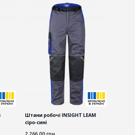
й
Штани робочі INSIGHT LEAM
сіро-сині
2 266.00
грн.