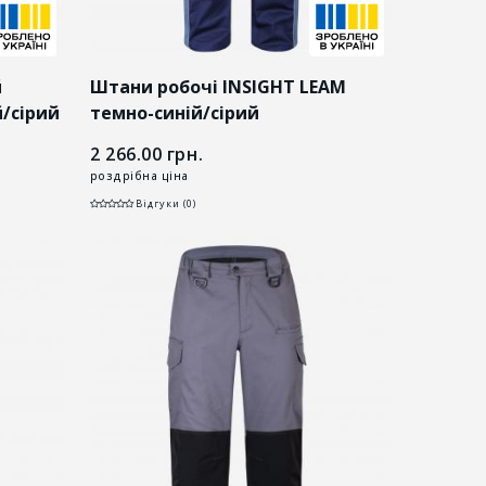
й
Штани робочі INSIGHT LEAM
й/сірий
темно-синій/сірий
2 266.00
грн.
роздрібна ціна
Відгуки (0)