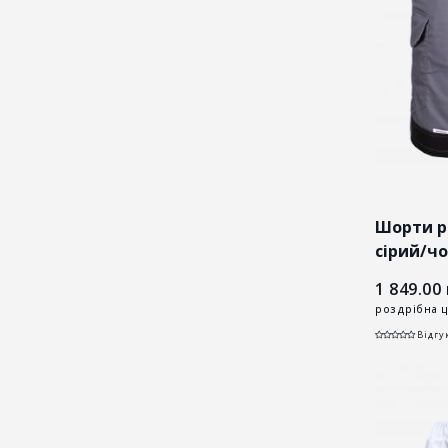
Шорти р
cірий/ч
1 849.00
роздрібна ц
Відгук