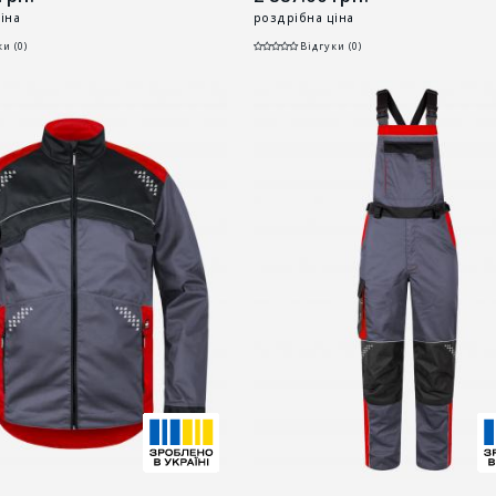
іна
роздрібна ціна
и (0)
Відгуки (0)