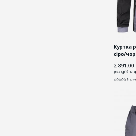
Куртка 
cіро/чор
2 891.00
роздрібна ц
Відгук