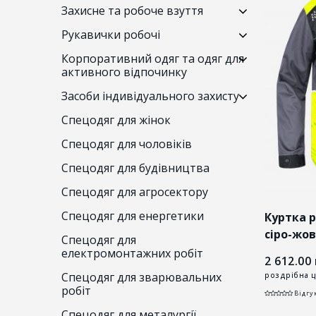
Захисне та робоче взуття
Рукавички робочі
Корпоративний одяг та одяг для
активного відпочинку
Засоби індивідуального захисту
Спецодяг для жінок
Спецодяг для чоловіків
Спецодяг для будівництва
Спецодяг для агросектору
Спецодяг для енергетики
Куртка 
сіро-жо
Спецодяг для
електромонтажних робіт
2 612.00
Спецодяг для зварювальних
роздрібна ц
робіт
Відгук
Спецодяг для металургії