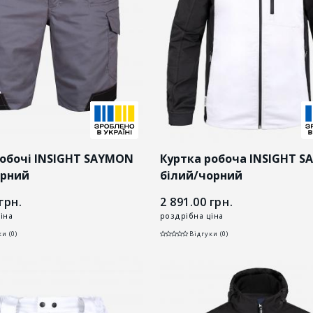
обочі INSIGHT SAYMON
Куртка робоча INSIGHT 
орний
білий/чорний
грн.
2 891.00
грн.
іна
роздрібна ціна
и (0)
Відгуки (0)