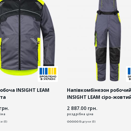
робоча INSIGHT LEAM
Напівкомбінезон робочи
вта
INSIGHT LEAM сіро-жовти
грн.
2 887.00
грн.
іна
роздрібна ціна
и (0)
Відгуки (0)