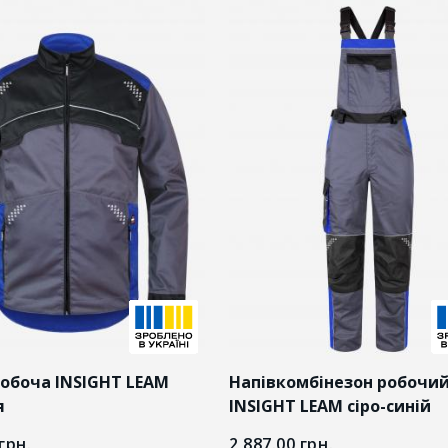
робоча INSIGHT LEAM
Напівкомбінезон робочи
я
INSIGHT LEAM сіро-синій
грн.
2 887.00
грн.