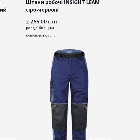
й
Штани робочі INSIGHT LEAM
ний
сіро-червоні
2 266.00
грн.
роздрібна ціна
Відгуки (0)