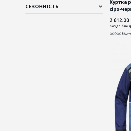
Куртка 
СЕЗОННІСТЬ
сіро-че
2 612.00
роздрібна ц
Відгук