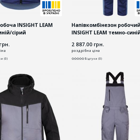
робоча INSIGHT LEAM
Напівкомбінезон робочи
иній/сірий
INSIGHT LEAM темно-сині
грн.
2 887.00
грн.
іна
роздрібна ціна
и (0)
Відгуки (0)