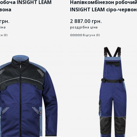
робоча INSIGHT LEAM
Напівкомбінезон робочи
рвона
INSIGHT LEAM сіро-черво
грн.
2 887.00
грн.
іна
роздрібна ціна
и (0)
Відгуки (0)