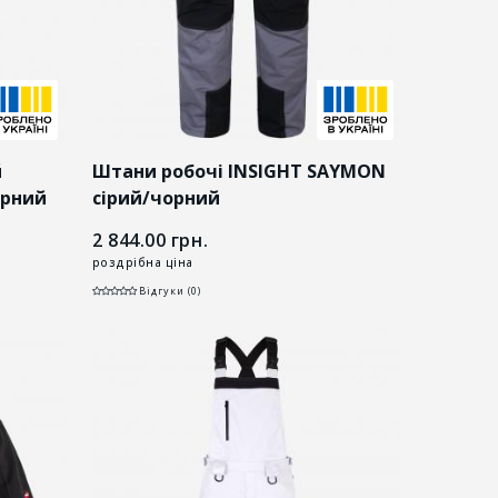
й
Штани робочі INSIGHT SAYMON
орний
cірий/чорний
2 844.00
грн.
роздрібна ціна
Відгуки (0)