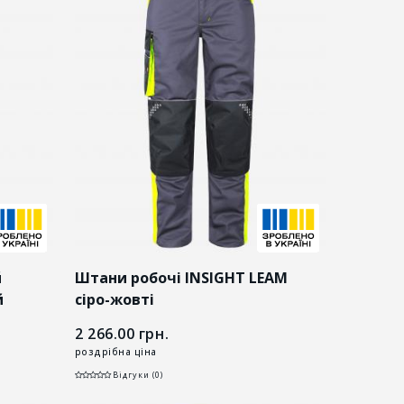
й
Штани робочі INSIGHT LEAM
й
сіро-жовті
2 266.00
грн.
роздрібна ціна
Відгуки (0)