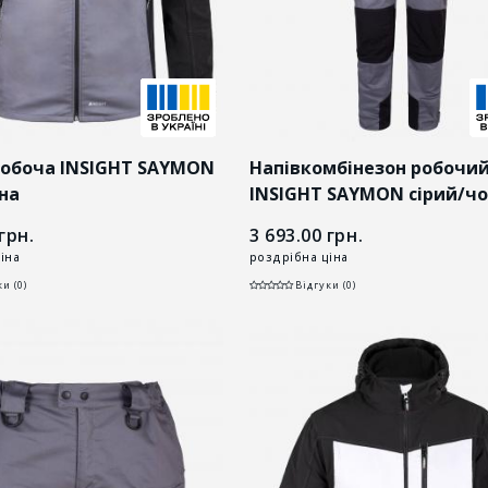
робоча INSIGHT SAYMON
Напівкомбінезон робочи
на
INSIGHT SAYMON сірий/ч
грн.
3 693.00
грн.
іна
роздрібна ціна
и (0)
Відгуки (0)