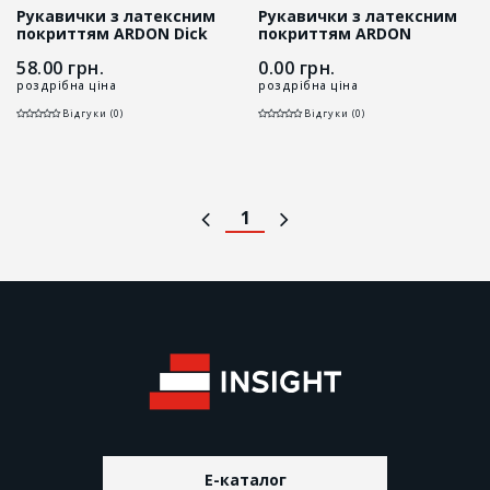
Рукавички з латексним
Рукавички з латексним
покриттям ARDON Dick
покриттям ARDON
Basic
NATURE TOUCH сірі
58.00
грн.
0.00
грн.
роздрібна ціна
роздрібна ціна
Відгуки (0)
Відгуки (0)
1
E-каталог