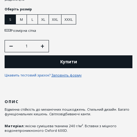
Оберіть розмір
S
M
L
XL
XXL
XXXL
Розмірна сітка
Купити
Цікавить тестовий зразок?
Заповніть форму
ОПИС
Відмінна стійкість до механічних пошкоджень. Стильний дизайн. Багато
функціональних кишень. Світловідбиваючі канти.
Матеріал:
якісна сумішева тканина 240 г/м². Вставки з міцного
водонепроникноного Oxford 600D.