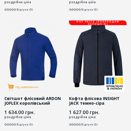
роздрібна ціна
роздрібна ціна
Відгуки (0)
Відгуки (0)
HOT PRICE (РОЗПРОДАЖ
ЗАЛИШКІВ)
Світшот флісовий ARDON
Кофта флісова INSIGHT
JOFLEX королівський
JACK темно-сіра
синій
1 634.00
грн.
1 627.00
грн.
роздрібна ціна
роздрібна ціна
Відгуки (0)
Відгуки (0)