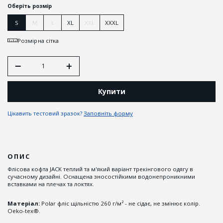
Оберіть розмір
S
M
L
XL
XXL
XXXL
Розмірна сітка
Купити
Цікавить тестовий зразок?
Заповніть форму
ОПИС
Флісова кофта JACK теплий та м'який варіант трекінгового одягу в
сучасному дизайні. Оснащена зносостійкими водонепроникними
вставками на плечах та локтях.
Матеріал:
Polar фліс щільністю 260 г/м² - не сідає, не змінює колір.
Oeko-tex®.