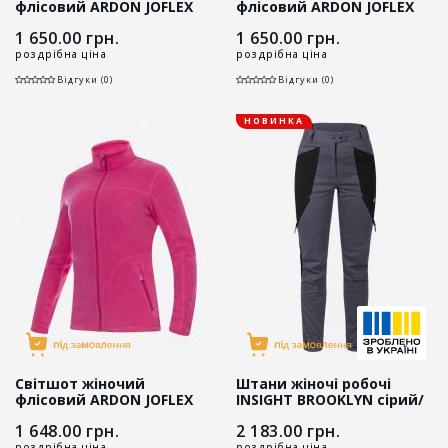
флісовий ARDON JOFLEX
флісовий ARDON JOFLEX
темно-синій
чорний
1 650.00
грн.
1 650.00
грн.
роздрібна ціна
роздрібна ціна
Відгуки (0)
Відгуки (0)
НОВИНКА
Світшот жіночий
Штани жіночі робочі
флісовий ARDON JOFLEX
INSIGHT BROOKLYN сірий/
рожевий
чорний
1 648.00
грн.
2 183.00
грн.
роздрібна ціна
роздрібна ціна