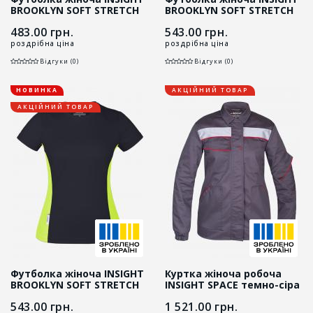
BROOKLYN SOFT STRETCH
BROOKLYN SOFT STRETCH
темно-сіра
темно-синій/синій
483.00
грн.
543.00
грн.
роздрібна ціна
роздрібна ціна
Відгуки (0)
Відгуки (0)
НОВИНКА
АКЦІЙНИЙ ТОВАР
АКЦІЙНИЙ ТОВАР
Футболка жіноча INSIGHT
Куртка жіноча робоча
BROOKLYN SOFT STRETCH
INSIGHT SPACE темно-сіра
чорний/жовтий HI- VIZ
543.00
грн.
1 521.00
грн.