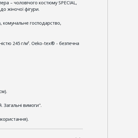
лера – чоловічого костюму SPECIAL,
до жіночої фігури.
а, комунальне господарство,
істю 245 г/м². Oeko-tex® - безпечна
см).
. Загальні вимоги".
икористання).