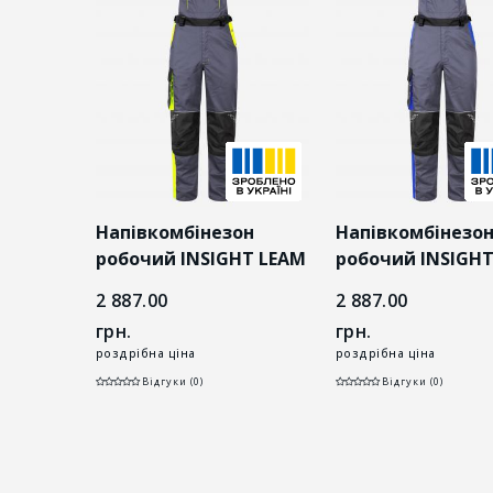
он
Напівкомбінезон
Напівкомбінезо
сіро-
робочий INSIGHT LEAM
робочий INSIGHT
(S-
сіро-жовтий
сіро-синій
2 887.00
2 887.00
грн.
грн.
роздрібна ціна
роздрібна ціна
Відгуки (0)
Відгуки (0)