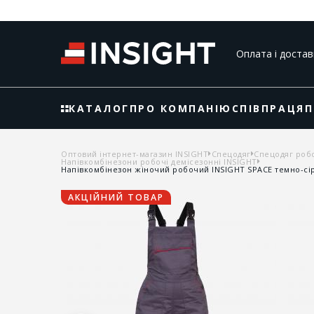
Оплата і достав
КАТАЛОГ
ПРО КОМПАНІЮ
СПІВПРАЦЯ
П
Оптовий інтернет-магазин INSIGHT
Спецодяг
Спецодяг роб
Напівкомбінезони робочі демісезонні INSIGHT
Напівкомбінезон жіночий робочий INSIGHT SPACE темно-сі
АКЦІЙНИЙ ТОВАР