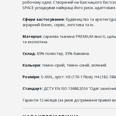
робочому одязі. Створений на базі нашого бестсе
SPACE успадкував найкращі його риси, адаптовані 
Сфери застосування:
будівництво та архітектур
аграрний бізнес, сервіс, логістика та ін.
Матеріал:
саржева тканина PREMIUM якості, щільн
та екологічна.
Склад:
65% поліестер, 35% бавовна.
Кольори:
темно-сірий, темно-синій, зелений.
Розміри:
S-XXXL, зріст: H3 (170-176см); H4 (182-188
Стандарт:
ДСТУ EN ISO 13688:2016 "Одяг захисний
Гарантія 12 місяців (за умов дотримання правил в