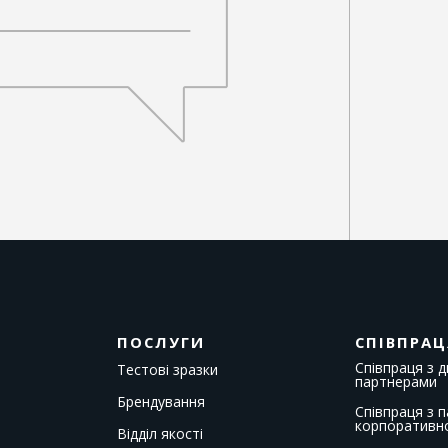
ПОСЛУГИ
СПІВПРАЦ
Співпраця з 
Тестові зразки
партнерами
Брендування
Співпраця з 
корпоративн
Відділ якості