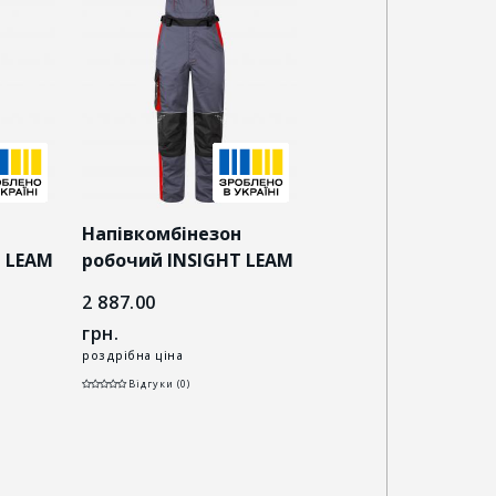
н
Напівкомбінезон
Напівкомбінезон
 LEAM
робочий INSIGHT LEAM
робочий INSIGHT 
сіро-червоний
темно-синій/сіри
2 887.00
2 887.00
грн.
грн.
роздрібна ціна
роздрібна ціна
Відгуки (0)
Відгуки (0)