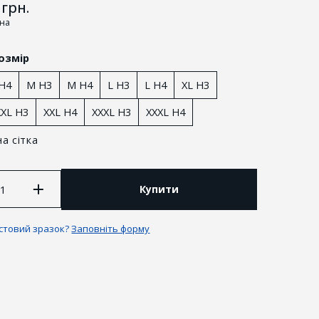
грн.
іна
озмір
 H4
M H3
M H4
L H3
L H4
XL H3
XXL H3
XXL H4
XXXL H3
XXXL H4
а сітка
Купити
антії та повернення
естовий зразок?
Заповніть форму