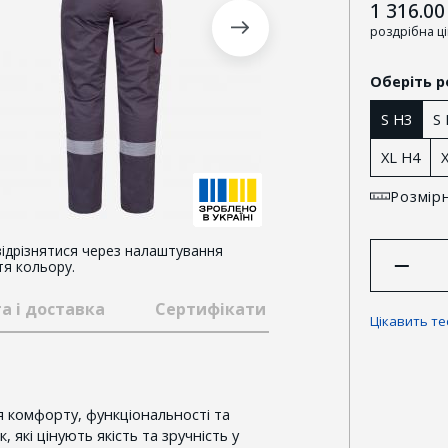
1 316.00
роздрібна ц
Оберіть р
S H3
S
XL H4
Розмірн
ідрізнятися через налаштування
тя кольору.
а і доставка
Сертифікати та відзнаки
Гар
Цікавить т
я комфорту, функціональності та
 які цінують якість та зручність у