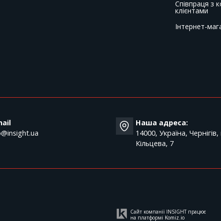
Співпраця з 
клієнтами
Інтернет-маг
T
ail
Наша адреса:
o@insight.ua
14000, Україна, Чернігів,
Кільцева, 7
Сайт компанії INSIGHT працює
на платформі
Komiz.io