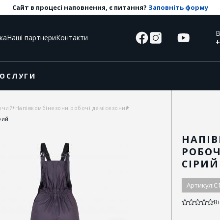
Сайт в процесі наповнення, є питання?
Заповніть форму
В
ка
Наші партнери
Контакти
+
ОСЛУГИ
очий
Напівкомбінезони робочі демісезонні
рий
НАПІ
РОБОЧ
СІРИЙ
Артикул:
C
Ві