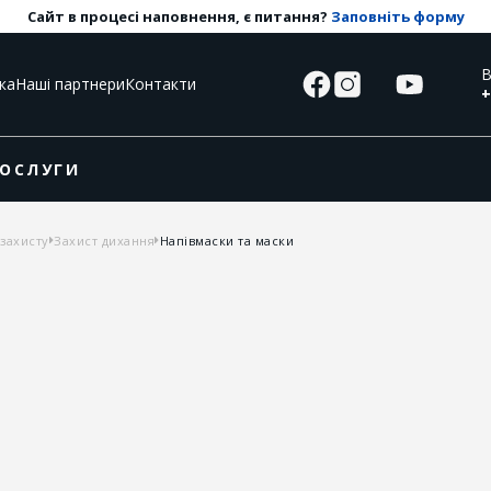
Сайт в процесі наповнення, є питання?
Заповніть форму
В
ка
Наші партнери
Контакти
+
ОСЛУГИ
захисту
Захист дихання
Напівмаски та маски