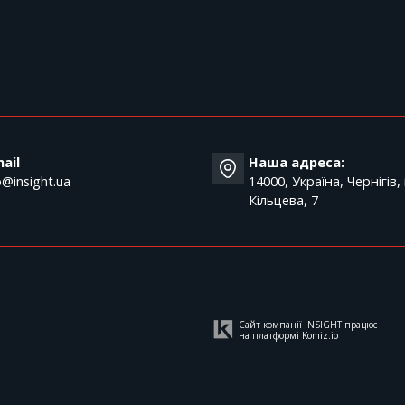
T
ail
Наша адреса:
o@insight.ua
14000, Україна, Чернігів,
Кільцева, 7
Сайт компанії INSIGHT працює
на платформі
Komiz.io