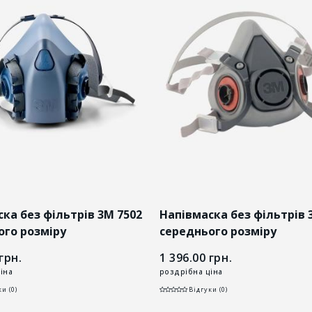
ка без фільтрів 3M 7502
Напівмаска без фільтрів 
ого розміру
середнього розміру
грн.
1 396.00
грн.
іна
роздрібна ціна
и (0)
Відгуки (0)