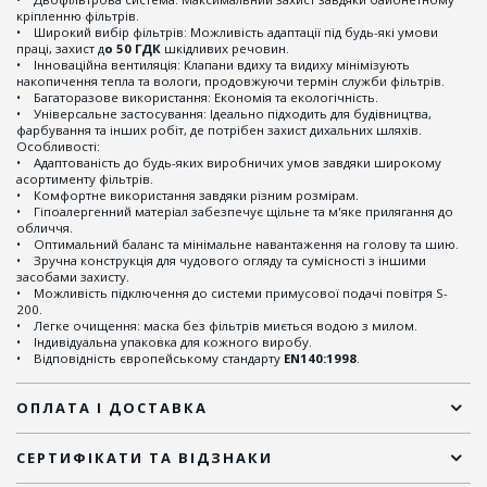
кріпленню фільтрів.
• Широкий вибір фільтрів: Можливість адаптації під будь-які умови
праці, захист д
о 50 ГДК
шкідливих речовин.
• Інноваційна вентиляція: Клапани вдиху та видиху мінімізують
накопичення тепла та вологи, продовжуючи термін служби фільтрів.
• Багаторазове використання: Економія та екологічність.
• Універсальне застосування: Ідеально підходить для будівництва,
фарбування та інших робіт, де потрібен захист дихальних шляхів.
Особливості:
• Адаптованість до будь-яких виробничих умов завдяки широкому
асортименту фільтрів.
• Комфортне використання завдяки різним розмірам.
• Гіпоалергенний матеріал забезпечує щільне та м'яке прилягання до
обличчя.
• Оптимальний баланс та мінімальне навантаження на голову та шию.
• Зручна конструкція для чудового огляду та сумісності з іншими
засобами захисту.
• Можливість підключення до системи примусової подачі повітря S-
200.
• Легке очищення: маска без фільтрів миється водою з милом.
• Індивідуальна упаковка для кожного виробу.
• Відповідність європейському стандарту
EN140:1998
.
ОПЛАТА І ДОСТАВКА
СЕРТИФІКАТИ ТА ВІДЗНАКИ