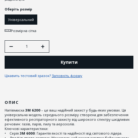
Оберіть розмір
Універсальний
Розмірна сітка
Купити
Цікавить тестовий зразок?
Заповніть форму
ОПИС
Напівмаска
3М 6200
– це ваш надійний захист у будь-яких умовах. Ця
універсальна модель середнього розміру створена для забезпечення
ефективного респіраторного захисту від широкого спектру шкідливих
речовин: газів, парів, пилу та аерозолів.
Ключові характеристики:
• Серія
3М 6000
: Гарантія якості та надійності від світового лідера.
• Двофільтрова система: Максимальний захист завдяки байонетному