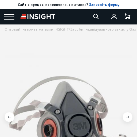
Сайт в процесі наповнення, є питання?
Заповніть форму
Оптовий інтернет-магазин INSIGHT
Засоби індивідуального захисту
Зах