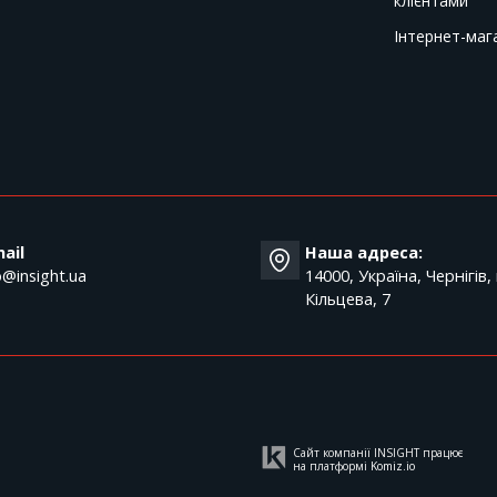
клієнтами
Інтернет-маг
T
ail
Наша адреса:
o@insight.ua
14000, Україна, Чернігів,
Кільцева, 7
Сайт компанії INSIGHT працює
на платформі
Komiz.io