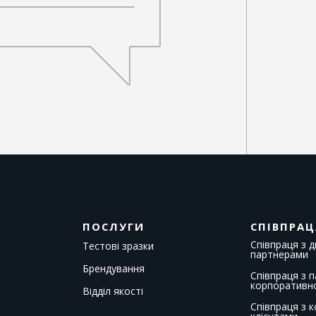
ПОСЛУГИ
СПІВПРАЦ
Співпраця з 
Тестові зразки
партнерами
Брендування
Співпраця з 
корпоративн
Відділ якості
Співпраця з 