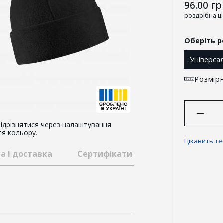
96.00
гр
роздрібна ц
Оберіть р
Універса
Розмірн
ідрізнятися через налаштування
тя кольору.
Цікавить т
а і доставка
Сертифікати та відзнаки
Гар