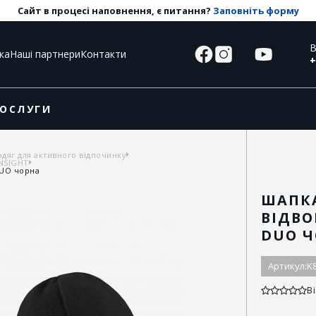
Сайт в процесі наповнення, є питання?
Заповніть форму
В
ка
Наші партнери
Контакти
+
ОСЛУГИ
одяг для активного відпочинку
INSIGHT
DUO чорна
ШАПКА
ВІДВО
DUO 
Артикул:
K
Ві