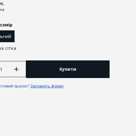
н.
іна
озмір
льний
а сітка
Купити
естовий зразок?
Заповніть форму
антії та повернення