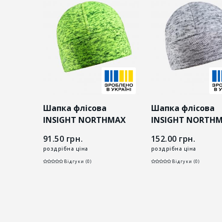
Шапка флісова
Шапка флісова
INSIGHT NORTHMAX
INSIGHT NORTH
SIGHT
FLASH салатова
світло-сіра
91.50
грн.
152.00
грн.
O
роздрібна ціна
роздрібна ціна
Відгуки (0)
Відгуки (0)