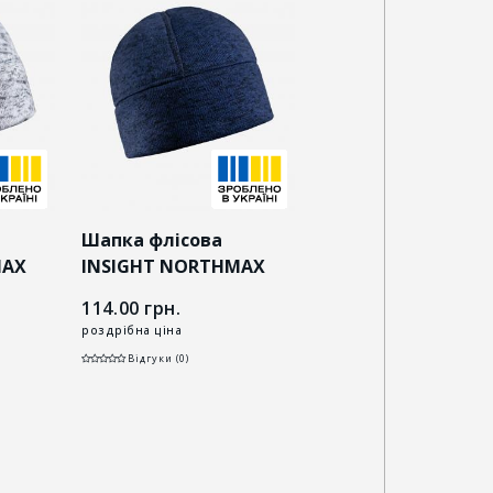
Шапка флісова
Шапка флісова
MAX
INSIGHT NORTHMAX
INSIGHT NORTHM
темно-синя
хакі
114.00
грн.
114.00
грн.
роздрібна ціна
роздрібна ціна
Відгуки (0)
Відгуки (0)