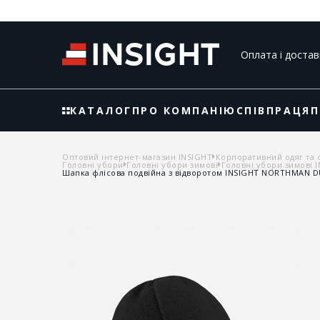
Оплата і достав
КАТАЛОГ
ПРО КОМПАНІЮ
СПІВПРАЦЯ
П
Оптовий інтернет-магазин INSIGHT
Корпоративний одяг та 
Головні убори
Головні убори зимові
Головні убори зимові 
Шапка флісова подвійна з відворотом INSIGHT NORTHMAN 