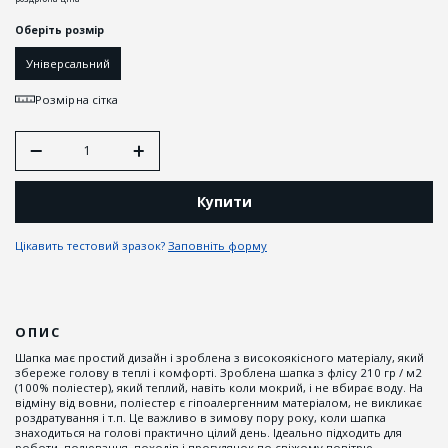
Оберіть розмір
Універсальний
Розмірна сітка
Купити
Цікавить тестовий зразок?
Заповніть форму
ОПИС
Шапка має простий дизайн і зроблена з високоякісного матеріалу, який
збереже голову в теплі і комфорті. Зроблена шапка з флісу 210 гр / м2
(100% поліестер), який теплий, навіть коли мокрий, і не вбирає воду. На
відміну від вовни, поліестер є гіпоалергенним матеріалом, не викликає
роздратування і т.п. Це важливо в зимову пору року, коли шапка
знаходиться на голові практично цілий день. Ідеально підходить для
роботи, полювання, походів і прогулянок по свіжому повітрю.