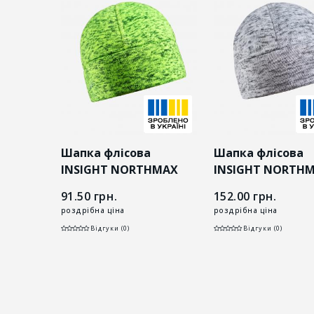
Шапка флісова
Шапка флісова
INSIGHT NORTHMAX
INSIGHT NORTH
SIGHT
FLASH салатова
світло-сіра
91.50
грн.
152.00
грн.
O
роздрібна ціна
роздрібна ціна
Відгуки (0)
Відгуки (0)