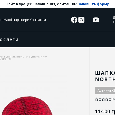
Сайт в процесі наповнення, є питання?
Заповніть форму
В
ка
Наші партнери
Контакти
+
ОСЛУГИ
одяг для активного відпочинку
INSIGHT
ШАПКА
NORT
Артикул:
K
Ві
114.00
г