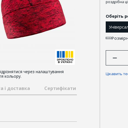
роздрібна ц
Оберіть р
Універса
Розмірн
ідрізнятися через налаштування
Цікавить т
тя кольору.
а і доставка
Сертифікати та відзнаки
Гар