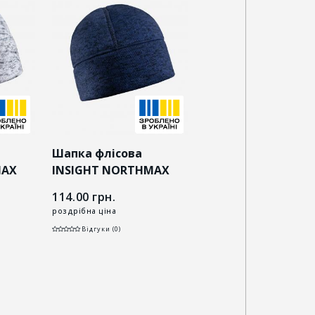
Шапка флісова
Шапка флісова
MAX
INSIGHT NORTHMAX
INSIGHT NORTHM
темно-синя
хакі
114.00
грн.
114.00
грн.
роздрібна ціна
роздрібна ціна
Відгуки (0)
Відгуки (0)