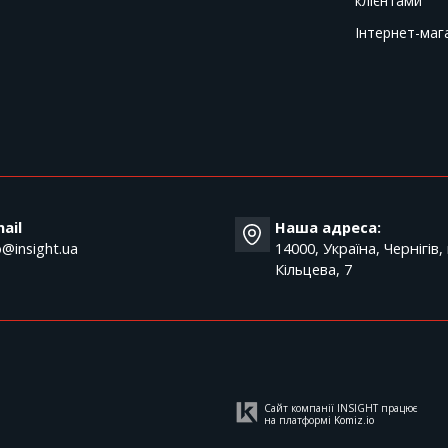
клієнтами
Інтернет-маг
T
ail
Наша адреса:
o@insight.ua
14000, Україна, Чернігів,
Кільцева, 7
Сайт компанії INSIGHT працює
на платформі
Komiz.io