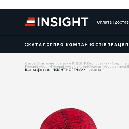
Оплата і достав
КАТАЛОГ
ПРО КОМПАНІЮ
СПІВПРАЦЯ
П
Оптовий інтернет-магазин INSIGHT
Корпоративний одяг та 
Головні убори
Головні убори зимові
Головні убори зимові 
Шапка флісова INSIGHT NORTHMAX червона