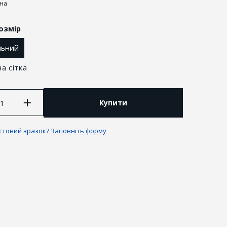
іна
озмір
льний
а сітка
Купити
естовий зразок?
Заповніть форму
антії та повернення