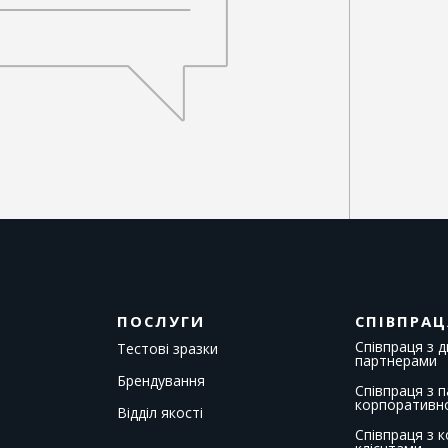
ПОСЛУГИ
СПІВПРАЦ
Співпраця з 
Тестові зразки
партнерами
Брендування
Співпраця з 
корпоративн
Відділ якості
Співпраця з 