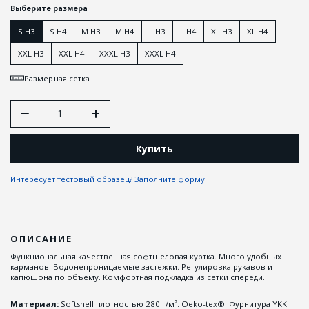
Выберите размера
S H3
S H4
M H3
M H4
L H3
L H4
XL H3
XL H4
XXL H3
XXL H4
XXXL H3
XXXL H4
Размерная сетка
Купить
Интересует тестовый образец?
Заполните форму
ОПИСАНИЕ
Функциональная качественная софтшеловая куртка. Много удобных
карманов. Водонепроницаемые застежки. Регулировка рукавов и
капюшона по объему. Комфортная подкладка из сетки спереди.
Материал:
Softshell плотностью 280 г/м². Oeko-tex®. Фурнитура YKK.