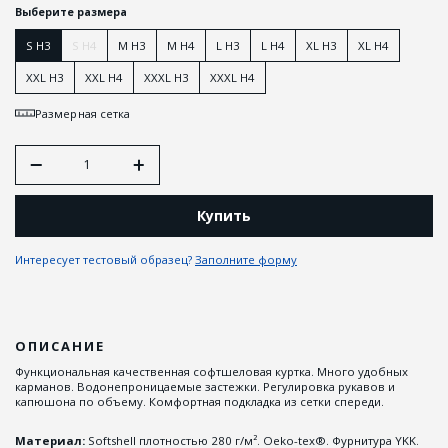
Выберите размера
S H3
S H4
M H3
M H4
L H3
L H4
XL H3
XL H4
XXL H3
XXL H4
XXXL H3
XXXL H4
Размерная сетка
Купить
Интересует тестовый образец?
Заполните форму
ОПИСАНИЕ
Функциональная качественная софтшеловая куртка. Много удобных
карманов. Водонепроницаемые застежки. Регулировка рукавов и
капюшона по объему. Комфортная подкладка из сетки спереди.
Материал:
Softshell плотностью 280 г/м². Oeko-tex®. Фурнитура YKK.