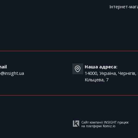
Інтернет-маг
T
ail
Наша адреса:
o@insight.ua
14000, Україна, Чернігів,
Кільцева, 7
Сайт компанії INSIGHT працює
на платформі
Komiz.io