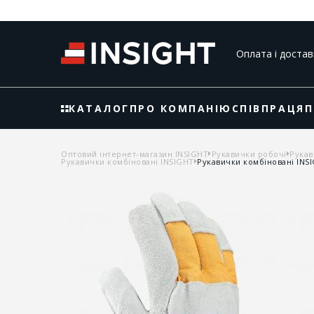
Оплата і достав
КАТАЛОГ
ПРО КОМПАНІЮ
СПІВПРАЦЯ
П
Оптовий інтернет-магазин INSIGHT
Рукавички робочі
Рукав
Рукавички комбіновані INSIGHT
Рукавички комбіновані INSI