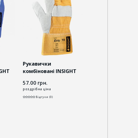
Рукавички
Рукавички
IGHT
комбіновані INSIGHT
комбіновані INSIG
ERIC
GARY
57.00
грн.
53.00
грн.
роздрібна ціна
роздрібна ціна
Відгуки (0)
Відгуки (0)