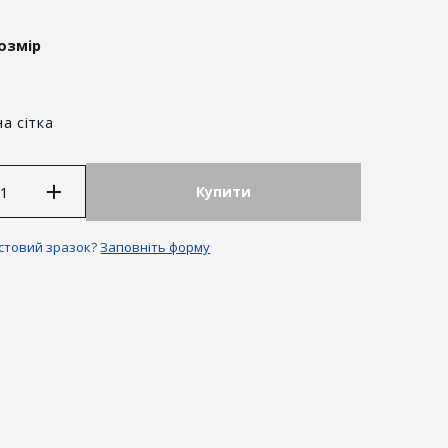
озмір
а сітка
Купити
естовий зразок?
Заповніть форму
антії та повернення