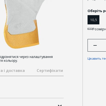
Оберіть р
10,5
Розмірн
ідрізнятися через налаштування
Цікавить т
тя кольору.
а і доставка
Сертифікати та відзнаки
Гар