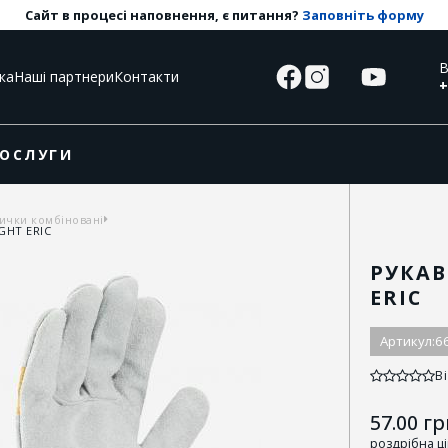
Сайт в процесі наповнення, є питання?
Заповніть форму
В
ка
Наші партнери
Контакти
+
ОСЛУГИ
ички комбіновані
GHT ERIC
РУКАВ
ERIC
Артикул:
6
Ві
57.00
гр
роздрібна ц