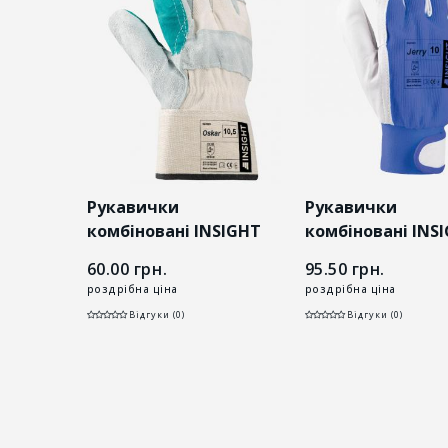
Рукавички
Рукавички
SIGHT
комбіновані INSIGHT
комбіновані INS
OSKAR
JERRY
60.00
грн.
95.50
грн.
роздрібна ціна
роздрібна ціна
Відгуки (0)
Відгуки (0)