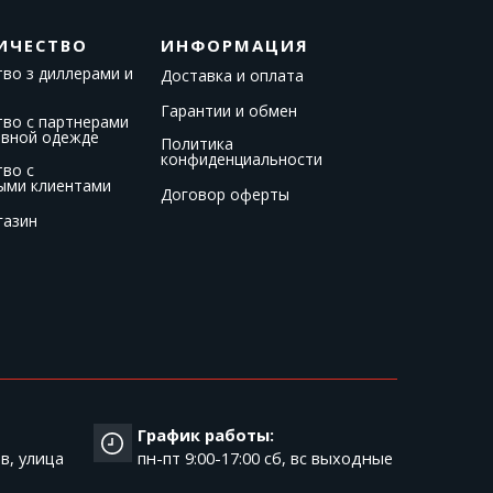
ИЧЕСТВО
ИНФОРМАЦИЯ
во з диллерами и
Доставка и оплата
Гарантии и обмен
тво с партнерами
ивной одежде
Политика
конфиденциальности
тво с
ыми клиентами
Договор оферты
газин
График работы:
в, улица
пн-пт 9:00-17:00 cб, вс выходные