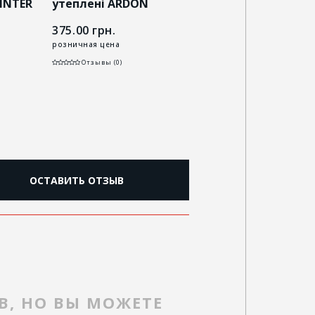
INTER
утеплені ARDON
латексним покри
HILTON WINTER
ARDON WINFINE W
375.00
грн.
394.00
грн.
сині
розничная цена
розничная цена
Отзывы (0)
Отзывы (0)
ОСТАВИТЬ ОТЗЫВ
В, НО ВЫ МОЖЕТЕ