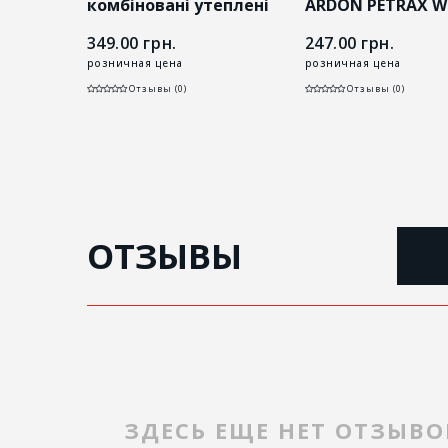
риттям
комбіновані утеплені
ARDON PETRAX W
 WP
ARDON PONY WINTER
349.00
грн.
247.00
грн.
розничная цена
розничная цена
Отзывы (0)
Отзывы (0)
ОТЗЫВЫ
ЗДЕСЬ ЕЩЕ НЕТ ОТЗЫВО