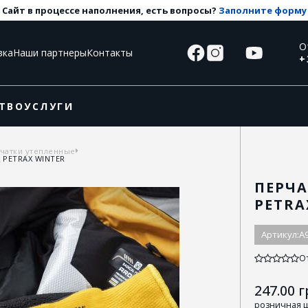
Сайт в процессе наполнения, есть вопросы?
Заполните форму
О
вка
Наши партнеры
Контакты
+
ТВО
УСЛУГИ
чатки утепленные
 PETRAX WINTER
ПЕРЧА
PETRA
Артикул:
А
О
247.00
г
розничная 