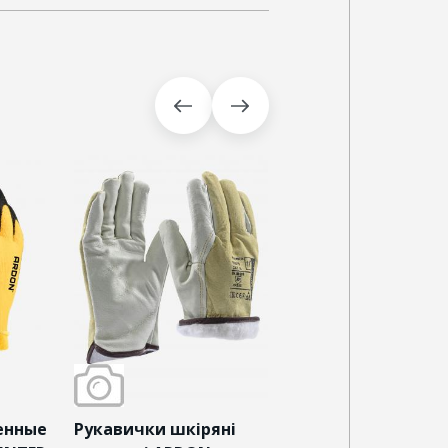
енные
Рукавички шкіряні
Рукавички утепле