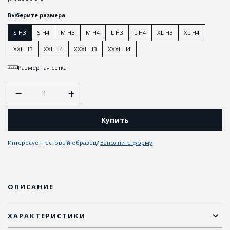
Выберите размера
S H3
S H4
M H3
M H4
L H3
L H4
XL H3
XL H4
XXL H3
XXL H4
XXXL H3
XXXL H4
Размерная сетка
Купить
Интересует тестовый образец?
Заполните форму
ОПИСАНИЕ
ХАРАКТЕРИСТИКИ