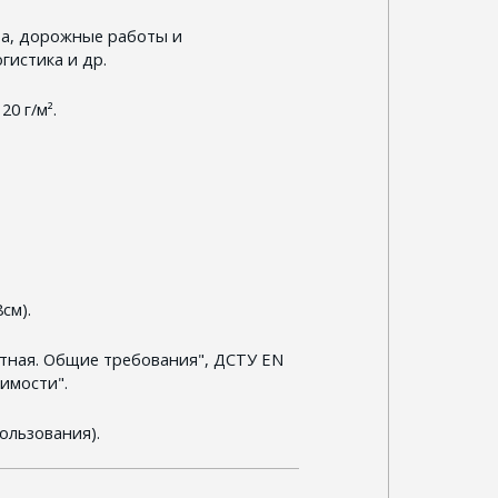
ра, дорожные работы и
гистика и др.
0 г/м².
см).
тная. Общие требования", ДСТУ EN
имости".
ользования).