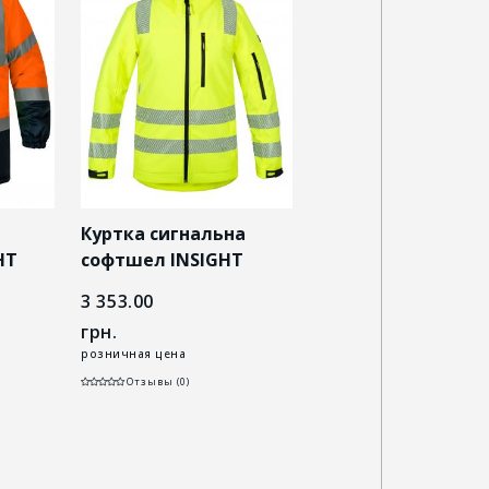
Куртка сигнальна
Куртка софтшел
HT
софтшел INSIGHT
INSIGHT RUSSEL HV
RUSSEL HV 2.0 жовта
желтая
3 353.00
3 468.00
iz/
грн.
грн.
розничная цена
розничная цена
Отзывы (0)
Отзывы (0)