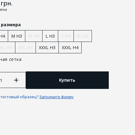
грн.
цена
 размера
 H4
M H3
M H4
L H3
L H4
XL H3
XXL H3
XXL H4
XXXL H3
XXXL H4
ная сетка
Купить
 и возврат
 тестовый образец?
Заполните форму