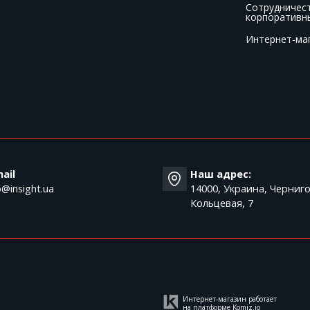
Сотрудничес
корпоративн
Интернет-ма
T
ail
Наш адрес:
o@insight.ua
14000, Украина, Черниго
Кольцевая, 7
Интернет-магазин работает
на платформе
Komiz.io