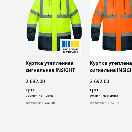
л
Куртка утепленная
Куртка утеплена
 HV
сигнальная INSIGHT
сигнальна INSIG
WINTER FLASH желтая
WINTER FLASH
2 692.00
2 692.00
hi-viz/темно-синяя
помаранчева hi-v
грн.
грн.
темно-синя
розничная цена
розничная цена
Отзывы (0)
Отзывы (0)