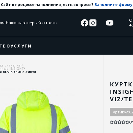
Сайт в процессе наполнения, есть вопросы?
Заполните форму
О
вка
Наши партнеры
Контакты
+
ТВО
УСЛУГИ
да сигналная
нные INSIGHT
 hi-viz/темно-синяя
КУРТК
INSIG
VIZ/Т
Артикул:
C
О