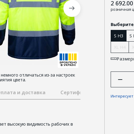
2 692.00
розничная 
Выберите
S H3
S
XL H4
Размер
немного отличаться из-за настроек
иятия цвета.
плата и доставка
Сертификаты
Гарантии
Интересует
вает высокую видимость рабочих в