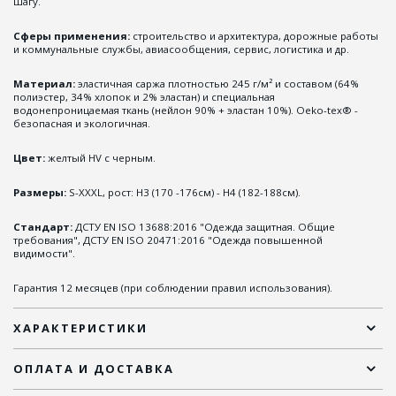
шагу.
Сферы применения:
строительство и архитектура, дорожные работы
и коммунальные службы, авиасообщения, сервис, логистика и др.
Материал:
эластичная саржа плотностью 245 г/м² и составом (64%
полиэстер, 34% хлопок и 2% эластан) и специальная
водонепроницаемая ткань (нейлон 90% + эластан 10%). Oeko-tex® -
безопасная и экологичная.
Цвет:
желтый HV с черным.
Размеры:
S-XXXL, рост: Н3 (170 -176см) - Н4 (182-188см).
Стандарт:
ДСТУ EN ISO 13688:2016 "Одежда защитная. Общие
требования", ДСТУ EN ISO 20471:2016 "Одежда повышенной
видимости".
Гарантия 12 месяцев (при соблюдении правил использования).
ХАРАКТЕРИСТИКИ
ОПЛАТА И ДОСТАВКА