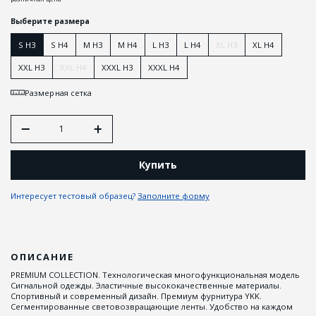
Выберите размера
S H3
S H4
M H3
M H4
L H3
L H4
XL H3
XL H4
XXL H3
XXL H4
XXXL H3
XXXL H4
Размерная сетка
Купить
Интересует тестовый образец?
Заполните форму
ОПИСАНИЕ
PREMIUM COLLECTION. Технологическая многофункциональная модель
Сигнальной одежды. Эластичные высококачественные материалы.
Спортивный и современный дизайн. Премиум фурнитура YKK.
Сегментированные световозвращающие ленты. Удобство на каждом