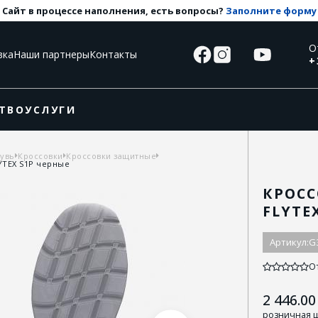
Сайт в процессе наполнения, есть вопросы?
Заполните форму
О
вка
Наши партнеры
Контакты
+
ТВО
УСЛУГИ
бувь
Кроссовки
Кроссовки защитные
YTEX S1P черные
КРОСС
FLYTE
Артикул:
G
О
2 446.00
розничная 