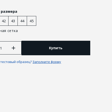
 размера
42
43
44
45
ная сетка
Купить
 тестовый образец?
Заполните форму
 и возврат