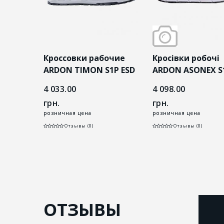
і
Кроссовки рабочие
Кросівки робочі
P сірі
ARDON TIMON S1P ESD
ARDON ASONEX S
серые
ESD чорні
4 033.00
4 098.00
грн.
грн.
розничная цена
розничная цена
Отзывы (0)
Отзывы (0)
ОТЗЫВЫ