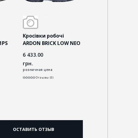
Кросівки робочі
Кросівки робочі
1PS
ARDON BRICK LOW NEO
ARDON BRICKLOW 
S3S ESD чорні
чорно-сірі
6 433.00
5 993.00
грн.
грн.
розничная цена
розничная цена
Отзывы (0)
Отзывы (0)
ОСТАВИТЬ ОТЗЫВ