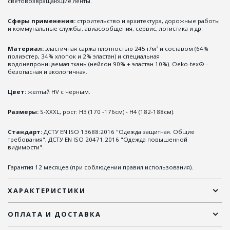
световозвращающие ленты.
Сферы применения:
строительство и архитектура, дорожные работы
и коммунальные службы, авиасообщения, сервис, логистика и др.
Материал:
эластичная саржа плотностью 245 г/м² и составом (64%
полиэстер, 34% хлопок и 2% эластан) и специальная
водонепроницаемая ткань (нейлон 90% + эластан 10%). Oeko-tex® -
безопасная и экологичная.
Цвет:
желтый HV с черным.
Размеры:
S-XXXL, рост: Н3 (170 -176см) - Н4 (182-188см).
Стандарт:
ДСТУ EN ISO 13688:2016 "Одежда защитная. Общие
требования", ДСТУ EN ISO 20471:2016 "Одежда повышенной
видимости".
Гарантия 12 месяцев (при соблюдении правил использования).
ХАРАКТЕРИСТИКИ
ОПЛАТА И ДОСТАВКА