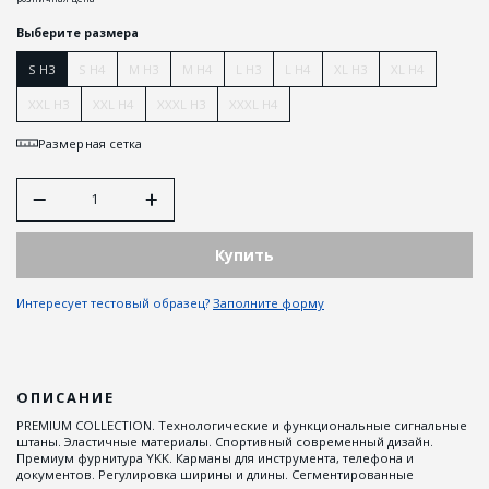
Выберите размера
S H3
S H4
M H3
M H4
L H3
L H4
XL H3
XL H4
XXL H3
XXL H4
XXXL H3
XXXL H4
Размерная сетка
Купить
Интересует тестовый образец?
Заполните форму
ОПИСАНИЕ
PREMIUM COLLECTION. Технологические и функциональные сигнальные
штаны. Эластичные материалы. Спортивный современный дизайн.
Премиум фурнитура YKK. Карманы для инструмента, телефона и
документов. Регулировка ширины и длины. Сегментированные