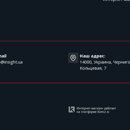
T
ail
Наш адрес:
o@insight.ua
14000, Украина, Черниго
Кольцевая, 7
Интернет-магазин работает
на платформе
Komiz.io