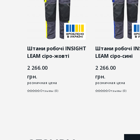
Штани робочі INSIGHT
Штани робочі IN
 серые
LEAM сіро-жовті
LEAM сіро-сині
2 266.00
2 266.00
грн.
грн.
розничная цена
розничная цена
Отзывы (0)
Отзывы (0)