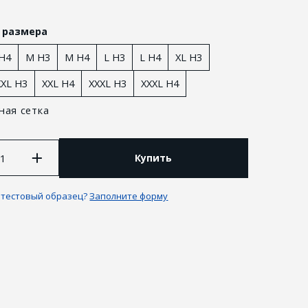
 размера
 H4
M H3
M H4
L H3
L H4
XL H3
XXL H3
XXL H4
XXXL H3
XXXL H4
ная сетка
Купить
 тестовый образец?
Заполните форму
 и возврат