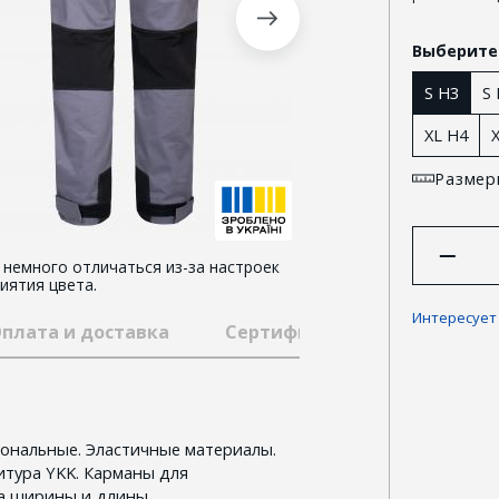
Выберите
S H3
S
XL H4
Размер
немного отличаться из-за настроек
иятия цвета.
Интересует
плата и доставка
Сертификаты
Гарантии
ональные. Эластичные материалы.
тура YKK. Карманы для
ка ширины и длины.