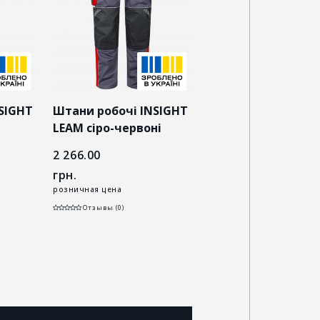
SIGHT
Штани робочі INSIGHT
Штани робочі INS
LEAM сіро-червоні
LEAM темно-синій
сірий
2 266.00
2 266.00
грн.
грн.
розничная цена
розничная цена
Отзывы (0)
Отзывы (0)