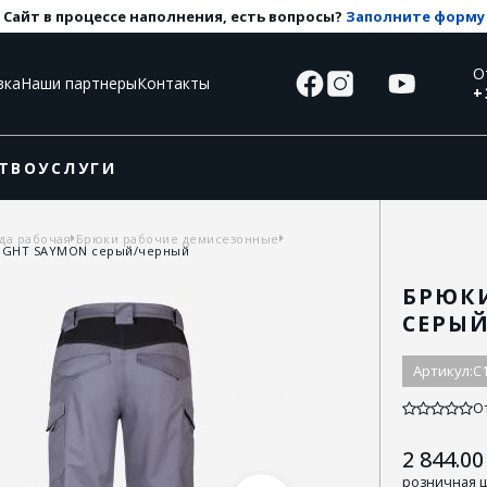
Сайт в процессе наполнения, есть вопросы?
Заполните форму
О
вка
Наши партнеры
Контакты
+
ТВО
УСЛУГИ
да рабочая
Брюки рабочие демисезонные
SIGHT SAYMON серый/черный
БРЮКИ
СЕРЫ
Артикул:
C
О
2 844.00
розничная 