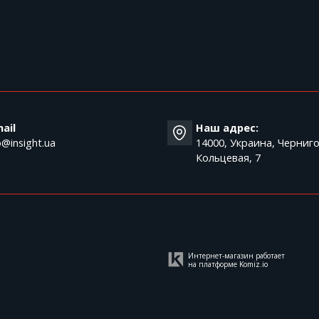
T
ail
Наш адрес:
o@insight.ua
14000, Украина, Черниго
Кольцевая, 7
Интернет-магазин работает
на платформе
Komiz.io