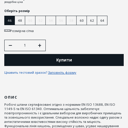
роздрібна ціна
Оберіть розмір
46
48
50
52
54
56
58
60
62
64
Розмірна сітка
Купити
Цікавить тестовий зразок?
Заповніть форму
ОПИС
Робочі штани сертифіковані згідно з нормами EN ISO 13688, EN ISO
1149-5 та EN ISO 61340. Оптимальна щільність забезпечує
повітропроникність і є ідеальним вибором для виробничих приміщень
та зовнішнього використання. Спеціальне волокно надає одягу разом з
антистатичними властивостями високу стійкість та міцність.
Функціональна лінія кишень, розміщених у швах, усуває нашарування