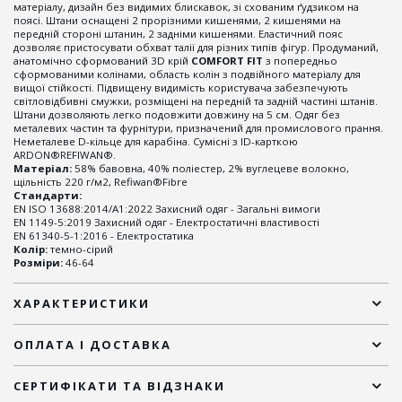
матеріалу, дизайн без видимих блискавок, зі схованим ґудзиком на
поясі. Штани оснащені 2 прорізними кишенями, 2 кишенями на
передній стороні штанин, 2 задніми кишенями. Еластичний пояс
дозволяє пристосувати обхват талії для різних типів фігур. Продуманий,
анатомічно сформований 3D крій
COMFORT FIT
з попередньо
сформованими колінами, область колін з подвійного матеріалу для
вищої стійкості. Підвищену видимість користувача забезпечують
світловідбивні смужки, розміщені на передній та задній частині штанів.
Штани дозволяють легко подовжити довжину на 5 см. Одяг без
металевих частин та фурнітури, призначений для промислового прання.
Неметалеве D-кільце для карабіна. Сумісні з ID-карткою
ARDON®REFIWAN®.
Матеріал:
58% бавовна, 40% поліестер, 2% вуглецеве волокно,
щільність 220 г/м2, Refiwan®Fibre
Стандарти:
EN ISO 13688:2014/A1:2022 Захисний одяг - Загальні вимоги
EN 1149-5:2019 Захисний одяг - Електростатичні властивості
EN 61340-5-1:2016 - Електростатика
Колір:
темно-сірий
Розміри:
46-64
ХАРАКТЕРИСТИКИ
ОПЛАТА І ДОСТАВКА
СЕРТИФІКАТИ ТА ВІДЗНАКИ