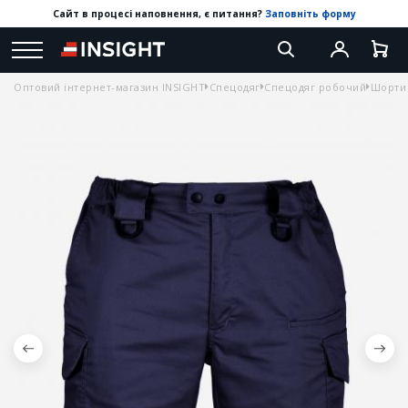
Сайт в процесі наповнення, є питання?
Заповніть форму
Оптовий інтернет-магазин INSIGHT
Спецодяг
Спецодяг робочий
Шорти 