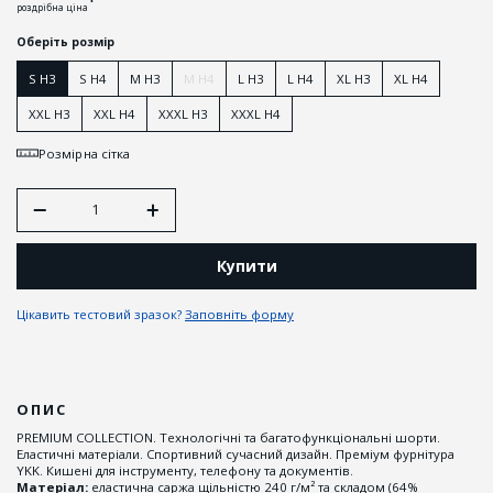
роздрібна ціна
Оберіть розмір
S H3
S H4
M H3
M H4
L H3
L H4
XL H3
XL H4
XXL H3
XXL H4
XXXL H3
XXXL H4
Розмірна сітка
Купити
Цікавить тестовий зразок?
Заповніть форму
ОПИС
PREMIUM COLLECTION. Технологічні та багатофункціональні шорти.
Еластичні матеріали. Спортивний сучасний дизайн. Преміум фурнітура
YKK. Кишені для інструменту, телефону та документів.
Матеріал:
еластична саржа щільністю 240 г/м² та складом (64%