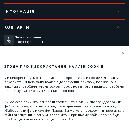
ІНФОРМАЦІЯ
КОНТАКТИ
Зв'язок з нами
+38(093) 653 68 16
×
E-mail
info@insight.ua
ЗГОДА ПРО ВИКОРИСТАННЯ ФАЙЛІВ COOKIE
Наша адреса:
14000, Україна, Чернігів, вулиця Кільцева, 7
Ми використовуємо наші власні та сторонні файли cookie для аналізу
використання веб-сайту та/або відображення реклами, пов'язаної з
Графік роботи:
вашими уподобаннями, на основі профілю, взятого з ваших уподобань
пн-пт 9:00-17:00 cб, нд вихідні
перегляду (наприклад, відвіданих сторінок).
Ви можете прийняти всі файли cookie, натиснувши кнопку «Дозволити
файли cookie», відмовитися від їх використання, натиснувши кнопку
«Заборонити файли cookie». Також, Ви можете продовжити переглядати
сайт натиснувши кнопку «Продовжити», при цьому файли cookie будть
прийняті до наступного відвідування сайту.