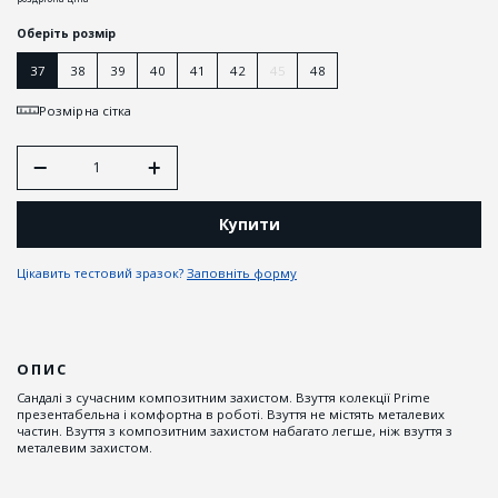
Оберіть розмір
37
38
39
40
41
42
45
48
Розмірна сітка
Купити
Цікавить тестовий зразок?
Заповніть форму
ОПИС
Сандалі з сучасним композитним захистом. Взуття колекції Prime
презентабельна і комфортна в роботі. Взуття не містять металевих
частин. Взуття з композитним захистом набагато легше, ніж взуття з
металевим захистом.