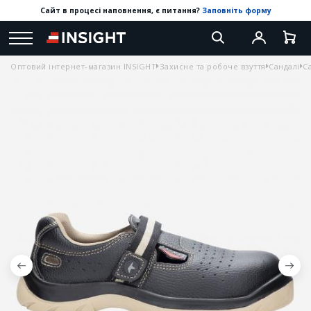
Сайт в процесі наповнення, є питання?
Заповніть форму
Оптовий інтернет-магазин INSIGHT
Захисне та робоче взуття
Сандалі
С