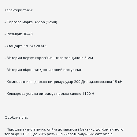
Характеристики:
- Торгова марка: Ardon (Чехія)
- Розміри: 36-48
- Стандарт: EN ISO 20345
- Матеріал верху: коров'яча шкіра товщиною 3 мм
- Матеріал підошви: двошаровий поліуретан
- Композитний підносок витримує удар 200 Дж і здавлювання 15 кН
- Кевларова устілка витримує прокол силою 1100 Н
Особливість:
- Підошва антистатична, стійка до мастила і бензину, до Контактного
тепла до 110 °С, до 20% розчинів кислотно-лужних матеріалів