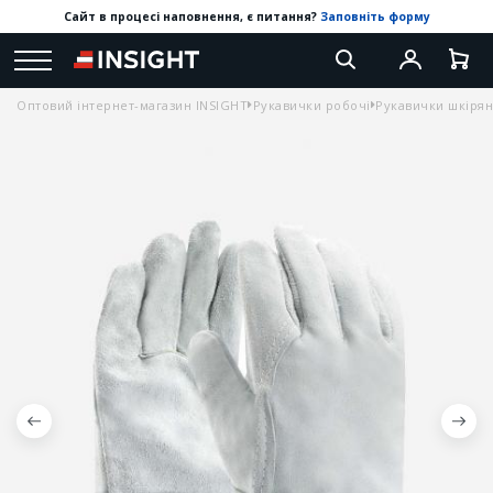
Сайт в процесі наповнення, є питання?
Заповніть форму
Оптовий інтернет-магазин INSIGHT
Рукавички робочі
Рукавички шкірян