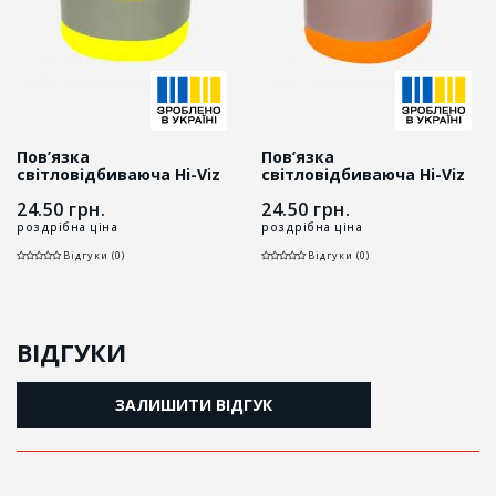
Пов’язка
Пов’язка
світловідбиваюча Hi-Viz
світловідбиваюча Hi-Viz
INSIGHT на липучці жовта
INSIGHT на липучці
24.50
грн.
24.50
грн.
помаранчева
роздрібна ціна
роздрібна ціна
Відгуки (0)
Відгуки (0)
ВІДГУКИ
ЗАЛИШИТИ ВІДГУК