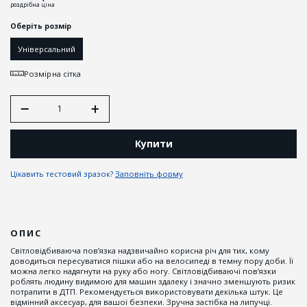
роздрібна ціна
Оберіть розмір
Універсальний
Розмірна сітка
Купити
Цікавить тестовий зразок?
Заповніть форму
ОПИС
Світловідбиваюча пов’язка надзвичайно корисна річ для тих, кому
доводиться пересуватися пішки або на велосипеді в темну пору доби. Її
можна легко надягнути на руку або ногу. Світловідбиваючі пов’язки
роблять людину видимою для машин здалеку і значно зменшують ризик
потрапити в ДТП. Рекомендується використовувати декілька штук. Це
відмінний аксесуар, для вашої безпеки. Зручна застібка на липучці.