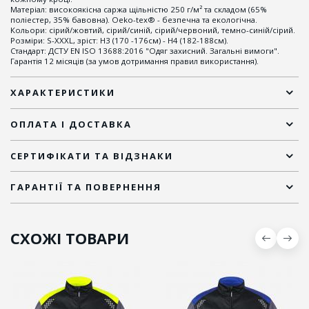
Матеріал: високоякісна саржа щільністю 250 г/м² та складом (65%
поліестер, 35% бавовна). Oeko-tex® - безпечна та екологічна.
Кольори: сірий/жовтий, сірий/синій, сірий/червоний, темно-синій/сірий.
Розміри: S-XXXL, зріст: Н3 (170 -176см) - Н4 (182-188см).
Стандарт: ДСТУ EN ISO 13688:2016 "Одяг захисний. Загальні вимоги".
Гарантія 12 місяців (за умов дотримання правил використання).
ХАРАКТЕРИСТИКИ
ОПЛАТА І ДОСТАВКА
СЕРТИФІКАТИ ТА ВІДЗНАКИ
ГАРАНТІЇ ТА ПОВЕРНЕННЯ
СХОЖІ ТОВАРИ