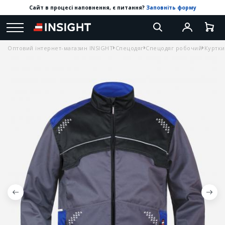
Сайт в процесі наповнення, є питання?
Заповніть форму
Оптовий інтернет-магазин INSIGHT
Спецодяг
Спецодяг робочий
Куртки