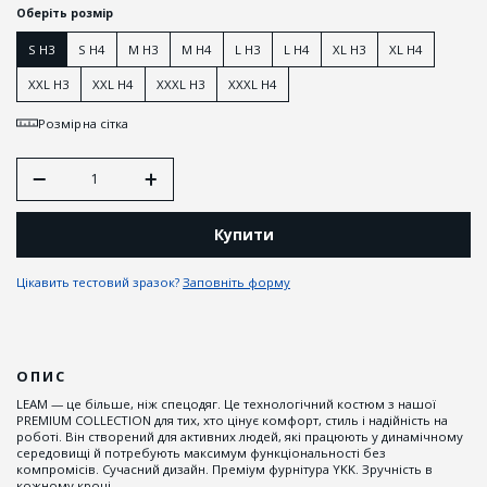
Оберіть розмір
S H3
S H4
M H3
M H4
L H3
L H4
XL H3
XL H4
XXL H3
XXL H4
XXXL H3
XXXL H4
Розмірна сітка
Купити
Цікавить тестовий зразок?
Заповніть форму
ОПИС
LEAM — це більше, ніж спецодяг. Це технологічний костюм з нашої
PREMIUM COLLECTION для тих, хто цінує комфорт, стиль і надійність на
роботі. Він створений для активних людей, які працюють у динамічному
середовищі й потребують максимум функціональності без
компромісів. Сучасний дизайн. Преміум фурнітура YKK. Зручність в
кожному кроці.