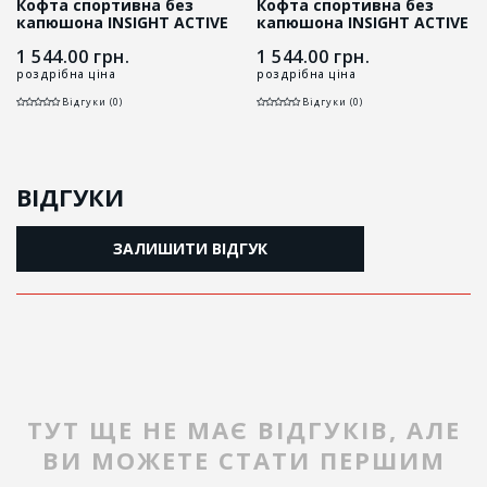
Кофта спортивна без
Кофта спортивна без
капюшона INSIGHT ACTIVE
капюшона INSIGHT ACTIVE
темно-синя
чорна
1 544.00
грн.
1 544.00
грн.
роздрібна ціна
роздрібна ціна
Відгуки (0)
Відгуки (0)
ВІДГУКИ
ЗАЛИШИТИ ВІДГУК
ТУТ ЩЕ НЕ МАЄ ВІДГУКІВ, АЛЕ
ВИ МОЖЕТЕ СТАТИ ПЕРШИМ