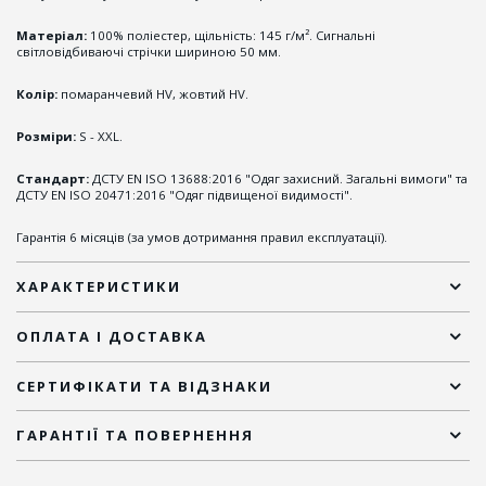
Матеріал:
100% поліестер, щільність: 145 г/м². Сигнальні
світловідбиваючі стрічки шириною 50 мм.
Колір:
помаранчевий HV, жовтий HV.
Розміри:
S - XXL.
Стандарт:
ДСТУ EN ISO 13688:2016 "Одяг захисний. Загальні вимоги" та
ДСТУ EN ISO 20471:2016 "Одяг підвищеної видимості".
Гарантія 6 місяців (за умов дотримання правил експлуатації).
ХАРАКТЕРИСТИКИ
ОПЛАТА І ДОСТАВКА
СЕРТИФІКАТИ ТА ВІДЗНАКИ
ГАРАНТІЇ ТА ПОВЕРНЕННЯ