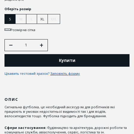
Оберіть розмір
S
M
L
XL
XXL
Розмірна сітка
Купити
Цікавить тестовий зразок?
Заповніть форму
ОПИС
Сигнальна футболка, це необхідний аксесур як для робітників які
працюють в умовах недостатньої видимості так і для водіїв,
велосипедистів тощо. Футболка підходить для брендування.
Сфери застосування:
будівництво та архітектура, дорожні роботи та
комунальні служби, авіасполучення, сервіс, логістика та ін.