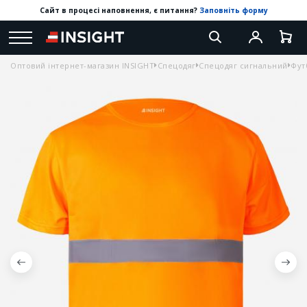
Сайт в процесі наповнення, є питання?
Заповніть форму
Оптовий інтернет-магазин INSIGHT
Спецодяг
Спецодяг сигнальний
Фут