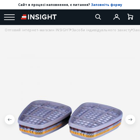
Сайт в процесі наповнення, є питання?
Заповніть форму
Оптовий інтернет-магазин INSIGHT
Засоби індивідуального захисту
Зах