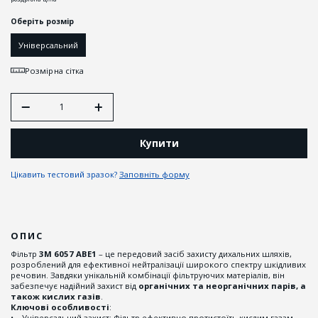
Оберіть розмір
Універсальний
Розмірна сітка
Купити
Цікавить тестовий зразок?
Заповніть форму
ОПИС
Фільтр
3M 6057 ABE1
– це передовий засіб захисту дихальних шляхів,
розроблений для ефективної нейтралізації широкого спектру шкідливих
речовин. Завдяки унікальній комбінації фільтруючих матеріалів, він
забезпечує надійний захист від
органічних та неорганічних парів, а
також кислих газів
.
Ключові особливості
:
• Універсальний захист: Фільтр ефективно протистоїть кислим газам,