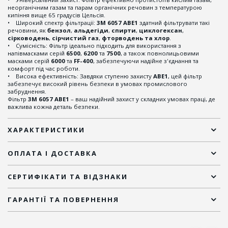
неорганічним газам та парам органічних речовин з температурою
кипіння вище 65 градусів Цельсія.
• Широкий спектр фільтрації:
3M 6057 ABE1
здатний фільтрувати такі
речовини, як
бензол
,
альдегіди
,
спирти
,
циклогексан
,
сірководень
,
сірчистий газ
,
фторводень та хлор
.
• Сумісність: Фільтр ідеально підходить для використання з
напівмасками серій
6500
,
6200
та
7500
, а також повнолицьовими
масками серій
6000
та
FF-400
, забезпечуючи надійне з'єднання та
комфорт під час роботи.
• Висока ефективність: Завдяки ступеню захисту
ABE1
, цей фільтр
забезпечує високий рівень безпеки в умовах промислового
забруднення.
Фільтр
3M 6057 ABE1
– ваш надійний захист у складних умовах праці, де
важлива кожна деталь безпеки.
ХАРАКТЕРИСТИКИ
ОПЛАТА І ДОСТАВКА
СЕРТИФІКАТИ ТА ВІДЗНАКИ
ГАРАНТІЇ ТА ПОВЕРНЕННЯ