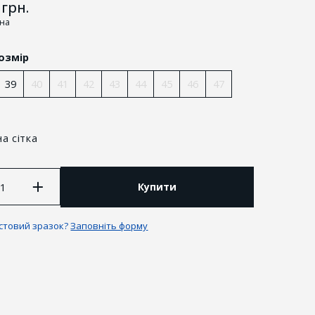
грн.
іна
озмір
39
40
41
42
43
44
45
46
47
а сітка
Купити
антії та повернення
естовий зразок?
Заповніть форму