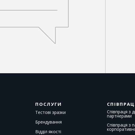
ПОСЛУГИ
СПІВПРАЦ
Співпраця з 
Тестові зразки
партнерами
Брендування
Співпраця з 
корпоративн
Відділ якості