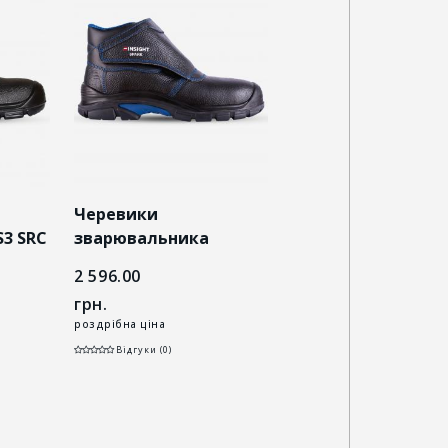
і
Черевики
Черевики
S3 SRC
зварювальника
зварювальника
INSIGHT SPARK S3 FE AL
INSIGHT Fenix S3 FE
2 596.00
1 268.00
SRC WG HRO чорні
HI HRO SRC чорні
грн.
грн.
роздрібна ціна
роздрібна ціна
Відгуки (0)
Відгуки (0)