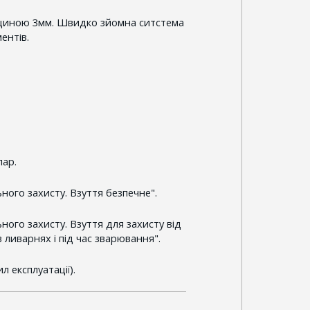
вщиною 3мм. Швидко зйомна ситстема
ентів.
лар.
ного захисту. Взуття безпечне".
ного захисту. Взуття для захисту від
 ливарнях і під час зварювання".
л експлуатації).