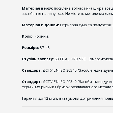
Матеріал верху:
посилена вогнестійка шкіра то
застібання на липучках. Не містить металевих елем
Матеріал підошви:
нітрилова гума та поліуретан.
Колір:
чорний.
Розміри:
37-48.
Ступінь захисту:
S3 FE AL HRO SRC. Композит/кев
Стандарт:
ДСТУ EN ISO 20345 "Засоби індивідуаль
Стандарт:
ДСТУ EN ISO 20349 "Засоби індивідуаль
термічних ризиків і бризок розплавленого металу в
Гарантія до 12 місяців (за умови дотримання прави