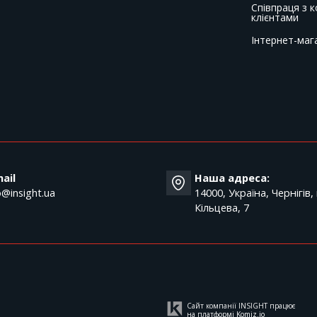
Співпраця з 
клієнтами
Інтернет-маг
T
ail
Наша адреса:
o@insight.ua
14000, Україна, Чернігів,
Кільцева, 7
Сайт компанії INSIGHT працює
на платформі
Komiz.io