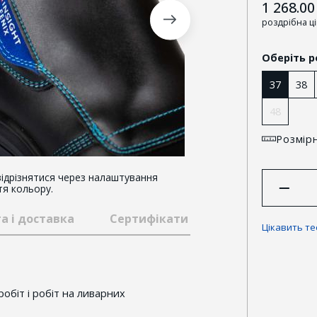
1 268.00
роздрібна ц
Оберіть р
37
38
48
Розмірн
ідрізнятися через налаштування
тя кольору.
а і доставка
Сертифікати та відзнаки
Гар
Цікавить т
обіт і робіт на ливарних