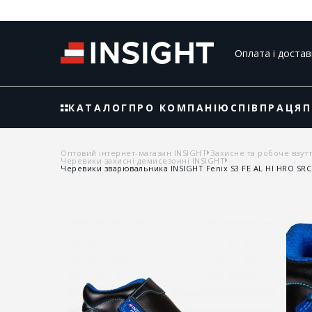
Оплата і достав
КАТАЛОГ
ПРО КОМПАНІЮ
СПІВПРАЦЯ
П
Оптовий інтернет-магазин INSIGHT
Захисне та робоче взут
Черевики захисні демисезонні INSIGHT
Черевики зварювальника INSIGHT Fenix S3 FE AL HI HRO SRC