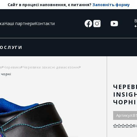
Сайт в процесі наповнення, є питання?
Заповніть форму
В
ка
Наші партнери
Контакти
+
ОСЛУГИ
тя
Черевики
Черевики захисні демисезонні
 чорні
ЧЕРЕ
INSIGH
ЧОРНІ
Артикул:
B
Ві