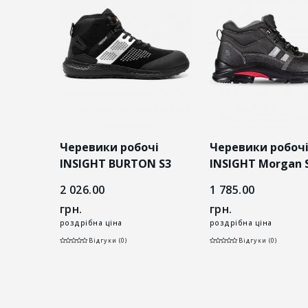
Черевики робочі
Черевики робоч
а
INSIGHT BURTON S3
INSIGHT Morgan 
 FE AL
SRC чорні
чорні
2 026.00
1 785.00
і
грн.
грн.
роздрібна ціна
роздрібна ціна
Відгуки (0)
Відгуки (0)