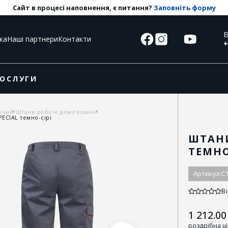
Сайт в процесі наповнення, є питання?
Заповніть форму
В
ка
Наші партнери
Контакти
+
ОСЛУГИ
очий
Штани робочі демісезонні
ECIAL темно-сірі
ШТАНИ
ТЕМНО
Артикул:
C
Ві
1 212.00
роздрібна ц