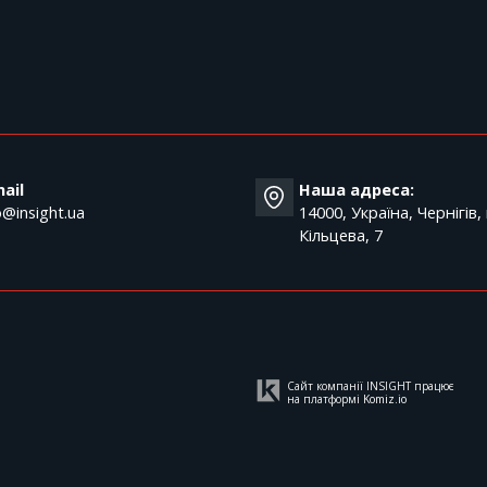
T
ail
Наша адреса:
o@insight.ua
14000, Україна, Чернігів,
Кільцева, 7
Сайт компанії INSIGHT працює
на платформі
Komiz.io