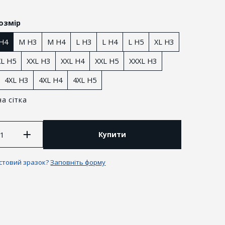
озмір
 H4
M H3
M H4
L H3
L H4
L H5
XL H3
XL H5
XXL H3
XXL H4
XXL Н5
XXXL H3
4XL Н3
4XL Н4
4XL Н5
а сітка
Купити
антії та повернення
естовий зразок?
Заповніть форму