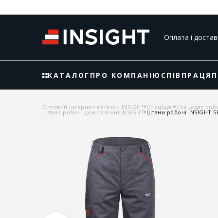
Оплата і достав
КАТАЛОГ
ПРО КОМПАНІЮ
СПІВПРАЦЯ
П
Оптовий інтернет-магазин INSIGHT
Спецодяг
Спецодяг роб
Штани робочі демісезонні INSIGHT
Штани робочі INSIGHT SP