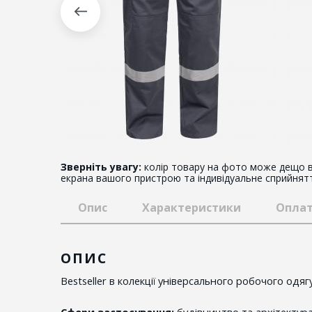
Зверніть увагу:
колір товару на фото може дещо в
екрана вашого пристрою та індивідуальне сприйнят
Опис
Характеристики
Оплат
ОПИС
Bestseller в колекції універсального робочого одяг
Сфери застосування:
будівництво та архітектур