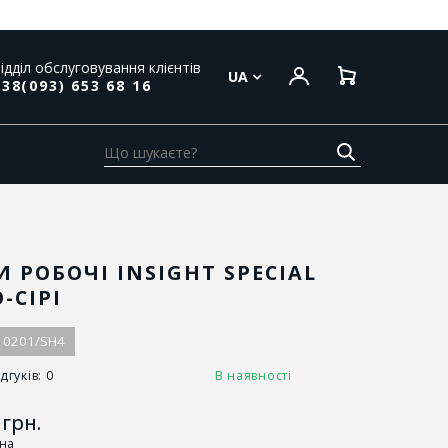
ідділ обслуговування клієнтів
UA
38(093) 653 68 16
 РОБОЧІ INSIGHT SPECIAL
-СІРІ
10201/SH4
дгуків: 0
В наявності
грн.
іна