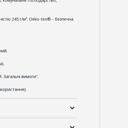
істю 245 г/м². Oeko-tex® - безпечна
ний.
м).
. Загальні вимоги".
икористання).