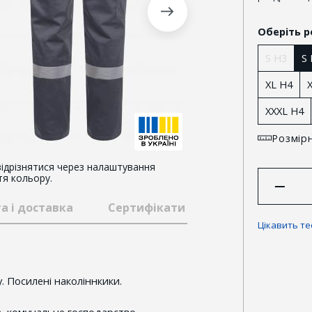
Оберіть р
S H3
S
XL H4
XXXL H4
Розмірн
ідрізнятися через налаштування
тя кольору.
а і доставка
Сертифікати та відзнаки
Гар
Цікавить т
у. Посилені наколіннкики.
а, комунальне господарство,