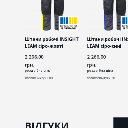
INSIGHT
Штани робочі INSIGHT
Штани робочі IN
LEAM сіро-жовті
LEAM сіро-сині
2 266.00
2 266.00
грн.
грн.
роздрібна ціна
роздрібна ціна
Відгуки (0)
Відгуки (0)
ВІДГУКИ