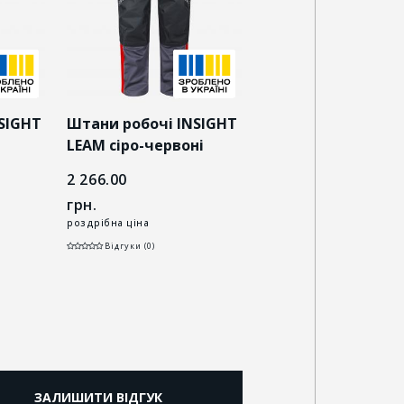
SIGHT
Штани робочі INSIGHT
Штани робочі INS
LEAM сіро-червоні
LEAM темно-синій
сірий
2 266.00
2 266.00
грн.
грн.
роздрібна ціна
роздрібна ціна
Відгуки (0)
Відгуки (0)
ЗАЛИШИТИ ВІДГУК