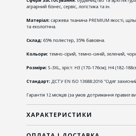
аграрний бізнес, сервіс, логістика та ін.
Матеріал:
саржева тканина PREMIUM якості, щільн
та екологічна.
Склад:
65% поліестер, 35% бавовна.
Кольори:
темно-сірий, темно-синій, зелений, чор
Розміри:
S-3XL, зріст: H3 (170-176см); H4 (182-188с
Стандарт:
ДСТУ EN ISO 13688:2016 "Одяг захисний
Гарантія 12 місяців (за умов дотримання правил в
ХАРАКТЕРИСТИКИ
ОПЛАТА І ДОСТАВКА