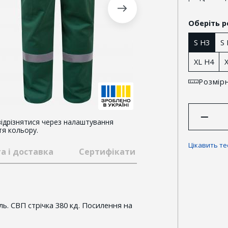
Оберіть р
S H3
S
XL H4
Розмірн
ідрізнятися через налаштування
тя кольору.
Цікавить т
а і доставка
Сертифікати та відзнаки
Гар
. СВП стрічка 380 кд. Посилення на