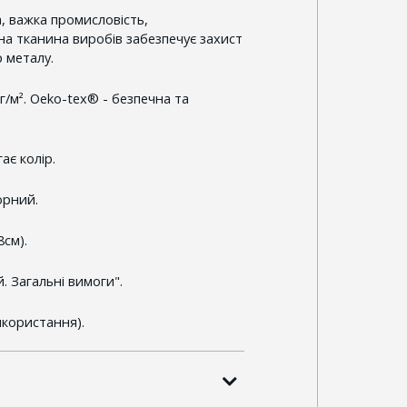
, важка промисловість,
на тканина виробів забезпечує захист
р металу.
/м². Oeko-tex® - безпечна та
ає колір.
орний.
8см).
. Загальні вимоги".
икористання).