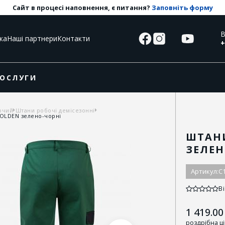
Сайт в процесі наповнення, є питання?
Заповніть форму
В
ка
Наші партнери
Контакти
+
ОСЛУГИ
очий
Штани робочі демісезонні
HOLDEN зелено-чорні
ШТАНИ
ЗЕЛЕН
Артикул:
C
Ві
1 419.00
роздрібна ц