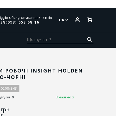
ідділ обслуговування клієнтів
UA
38(093) 653 68 16
 РОБОЧІ INSIGHT HOLDEN
О-ЧОРНІ
10208/SH3
дгуків: 0
В наявності
грн.
іна