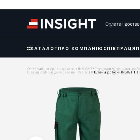
Оплата і достав
КАТАЛОГ
ПРО КОМПАНІЮ
СПІВПРАЦЯ
П
Оптовий інтернет-магазин INSIGHT
Спецодяг
Спецодяг роб
Штани робочі демісезонні INSIGHT
Штани робочі INSIGHT 