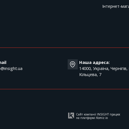
Інтернет-маг
T
ail
Наша адреса:
o@insight.ua
14000, Україна, Чернігів,
Кільцева, 7
Сайт компанії INSIGHT працює
на платформі
Komiz.io