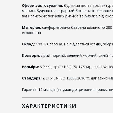
Сфери застосування:
будівництво та архітектура
машинобудування, аграрний бізнес та ін. Бавовня
від невисоких вогневих ризиків та ризиків від іско
Матеріал:
санфоризована бавовна щільністю 280 г
екологічна.
Склад:
100 % бавовна. Не піддається усадці, зберіг
Кольори:
сірий-чорний, зелений-чорний, синій-ч
Розміри:
S-XXXL, зріст: Н3 (170-176см) - Н4 (182-18
Стандарт:
ДСТУ EN ISO 13688:2016 "Одяг захисний
Гарантія 12 місяців (за умов дотримання правил в
ХАРАКТЕРИСТИКИ