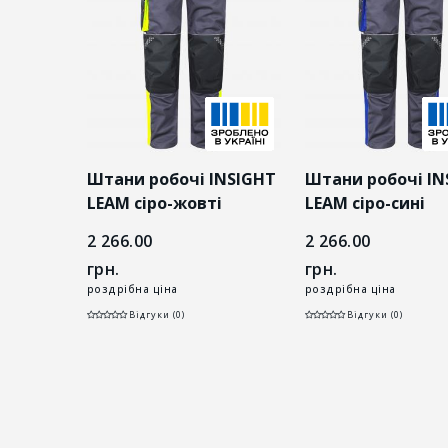
INSIGHT
Штани робочі INSIGHT
Штани робочі IN
LEAM сіро-жовті
LEAM сіро-сині
2 266.00
2 266.00
грн.
грн.
роздрібна ціна
роздрібна ціна
Відгуки (0)
Відгуки (0)