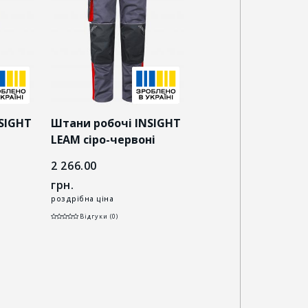
SIGHT
Штани робочі INSIGHT
Штани робочі INS
LEAM сіро-червоні
LEAM темно-синій
сірий
2 266.00
2 266.00
грн.
грн.
роздрібна ціна
роздрібна ціна
Відгуки (0)
Відгуки (0)