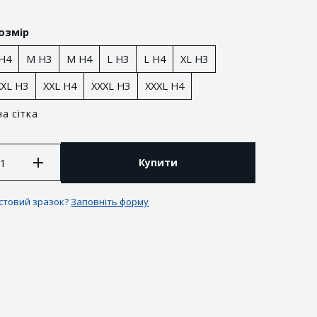
озмір
 H4
M H3
M H4
L H3
L H4
XL H3
XXL H3
XXL H4
XXXL H3
XXXL H4
а сітка
Купити
естовий зразок?
Заповніть форму
антії та повернення