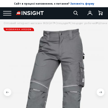
Сайт в процесі наповнення, є питання?
Заповніть форму
Оптовий інтернет-магазин INSIGHT
Спецодяг
Спецодяг робочий
Штани 
НОВИНКА ARDON