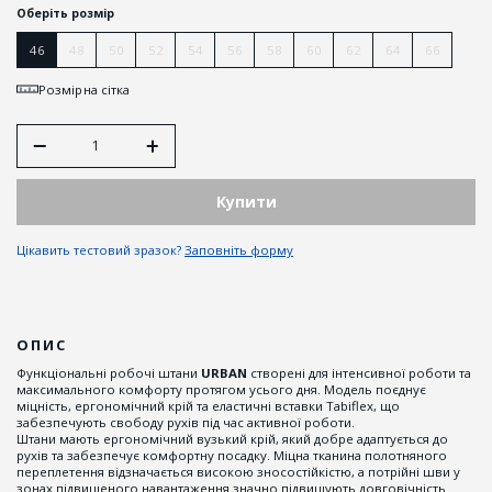
Оберіть розмір
46
48
50
52
54
56
58
60
62
64
66
Розмірна сітка
Купити
Цікавить тестовий зразок?
Заповніть форму
ОПИС
Функціональні робочі штани
URBAN
створені для інтенсивної роботи та
максимального комфорту протягом усього дня. Модель поєднує
міцність, ергономічний крій та еластичні вставки Tabiflex, що
забезпечують свободу рухів під час активної роботи.
Штани мають ергономічний вузький крій, який добре адаптується до
рухів та забезпечує комфортну посадку. Міцна тканина полотняного
переплетення відзначається високою зносостійкістю, а потрійні шви у
зонах підвищеного навантаження значно підвищують довговічність