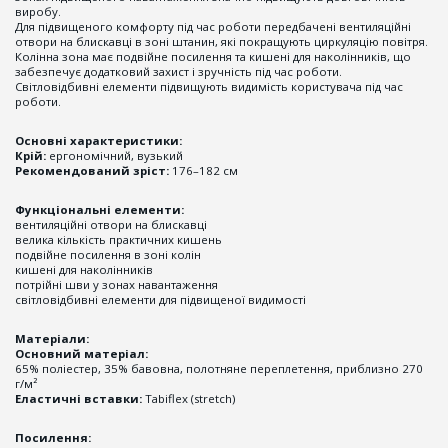
виробу.
Для підвищеного комфорту під час роботи передбачені вентиляційні
отвори на блискавці в зоні штанин, які покращують циркуляцію повітря.
Колінна зона має подвійне посилення та кишені для наколінників, що
забезпечує додатковий захист і зручність під час роботи.
Світловідбивні елементи підвищують видимість користувача під час
роботи.
Основні характеристики:
Крій:
ергономічний, вузький
Рекомендований зріст:
176–182 см
Функціональні елементи:
вентиляційні отвори на блискавці
велика кількість практичних кишень
подвійне посилення в зоні колін
кишені для наколінників
потрійні шви у зонах навантаження
світловідбивні елементи для підвищеної видимості
Матеріали:
Основний матеріал:
65% поліестер, 35% бавовна, полотняне переплетення, приблизно 270
г/м²
Еластичні вставки:
Tabiflex (stretch)
Посилення: