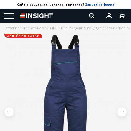
Сайт в процесі наповнення, є питання?
Заповніть форму
Оптовий інтернет-магазин INSIGHT
Спецодяг
Спецодяг робочий
Напівк
АКЦІЙНИЙ ТОВАР