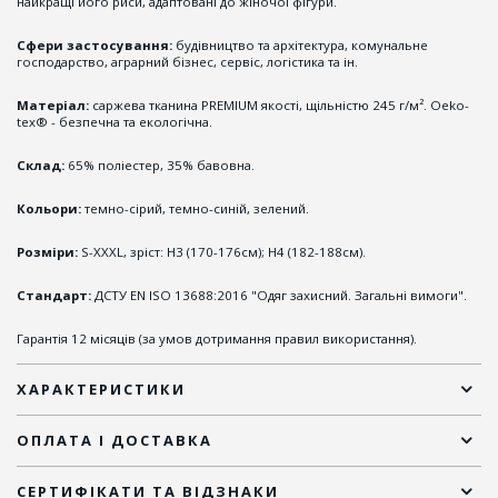
найкращі його риси, адаптовані до жіночої фігури.
Сфери застосування:
будівництво та архітектура, комунальне
господарство, аграрний бізнес, сервіс, логістика та ін.
Матеріал:
саржева тканина PREMIUM якості, щільністю 245 г/м². Oeko-
tex® - безпечна та екологічна.
Склад:
65% поліестер, 35% бавовна.
Кольори:
темно-сірий, темно-синій, зелений.
Розміри:
S-XXXL, зріст: H3 (170-176см); H4 (182-188см).
Стандарт:
ДСТУ EN ISO 13688:2016 "Одяг захисний. Загальні вимоги".
Гарантія 12 місяців (за умов дотримання правил використання).
ХАРАКТЕРИСТИКИ
ОПЛАТА І ДОСТАВКА
СЕРТИФІКАТИ ТА ВІДЗНАКИ