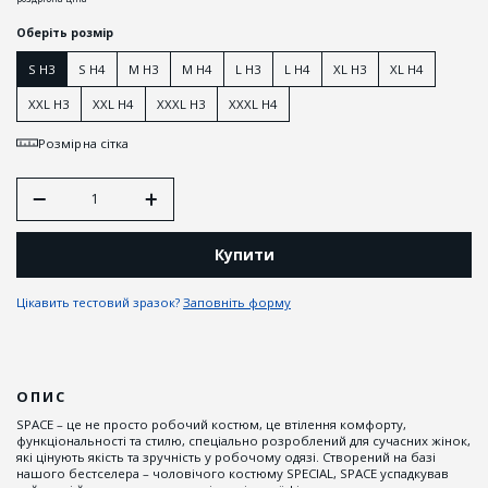
Оберіть розмір
S H3
S H4
M H3
M H4
L H3
L H4
XL H3
XL H4
XXL H3
XXL H4
XXXL H3
XXXL H4
Розмірна сітка
Купити
Цікавить тестовий зразок?
Заповніть форму
ОПИС
SPACE – це не просто робочий костюм, це втілення комфорту,
функціональності та стилю, спеціально розроблений для сучасних жінок,
які цінують якість та зручність у робочому одязі. Створений на базі
нашого бестселера – чоловічого костюму SPECIAL, SPACE успадкував