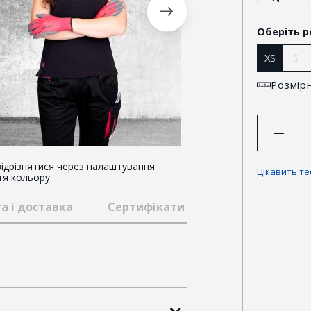
Оберіть р
XS
S
Розмірн
ідрізнятися через налаштування
Цікавить т
тя кольору.
а і доставка
Сертифікати та відзнаки
Гар