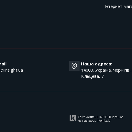
Інтернет-маг
T
ail
Наша адреса:
o@insight.ua
14000, Україна, Чернігів,
Кільцева, 7
Сайт компанії INSIGHT працює
на платформі
Komiz.io