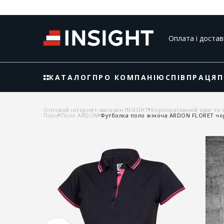
Оплата і достав
КАТАЛОГ
ПРО КОМПАНІЮ
СПІВПРАЦЯ
П
Оптовий інтернет-магазин INSIGHT
Корпоративний одяг та 
Поло
Поло ARDON
Футболка поло жіноча ARDON FLORET чо