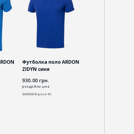
ARDON
Футболка поло ARDON
Футболка поло A
ZIDYN синя
ZIDYN темно-зеле
930.00
грн.
930.00
грн.
роздрібна ціна
роздрібна ціна
Відгуки (0)
Відгуки (0)