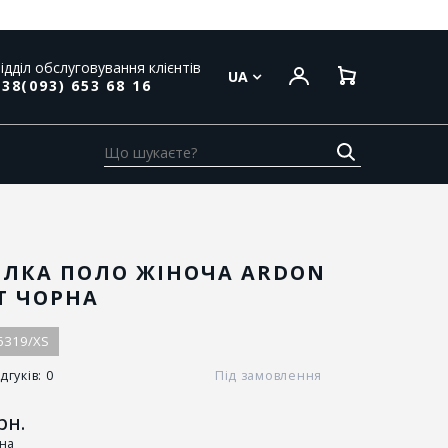
ідділ обслуговування клієнтів
UA
38(093) 653 68 16
ОЛКА ПОЛО ЖІНОЧА ARDON
T ЧОРНА
6319/XS
дгуків: 0
Під замовлення
рн.
іна