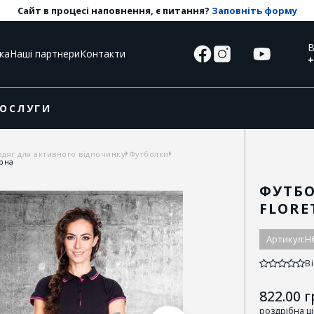
Сайт в процесі наповнення, є питання?
Заповніть форму
В
ка
Наші партнери
Контакти
+
ОСЛУГИ
одяг для активного відпочинку
Футболки
рна
ФУТБ
FLORE
Артикул:
H
Ві
822.00
г
роздрібна ц