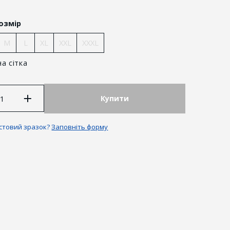
озмір
M
L
XL
XXL
XXXL
а сітка
Купити
естовий зразок?
Заповніть форму
антії та повернення