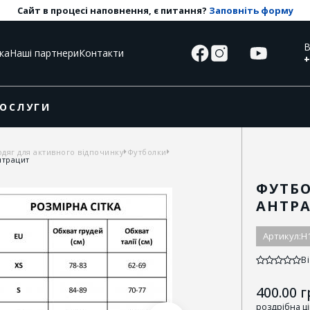
Сайт в процесі наповнення, є питання?
Заповніть форму
В
ка
Наші партнери
Контакти
+
ОСЛУГИ
одяг для активного відпочинку
Футболки
нтрацит
ФУТБО
АНТР
Артикул:
H
Ві
400.00
г
роздрібна ц