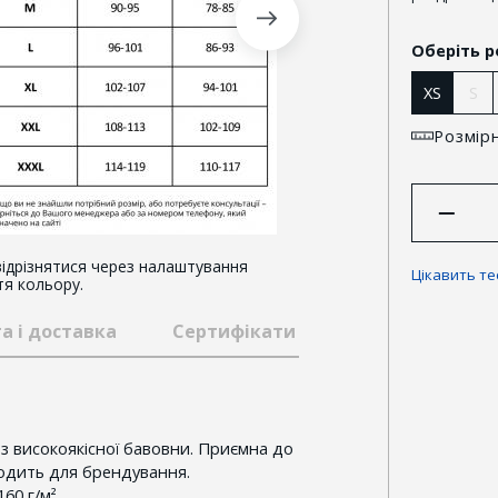
Оберіть р
XS
S
Розмірн
ідрізнятися через налаштування
Цікавить т
тя кольору.
а і доставка
Сертифікати та відзнаки
Гар
з високоякісної бавовни. Приємна до
ходить для брендування.
60 г/м².