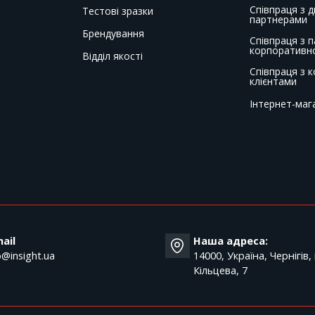
Співпраця з 
Тестові зразки
партнерами
Брендування
Співпраця з 
корпоративн
Відділ якості
Співпраця з 
клієнтами
Інтернет-маг
T
ail
Наша адреса:
o@insight.ua
14000, Україна, Чернігів,
Кільцева, 7