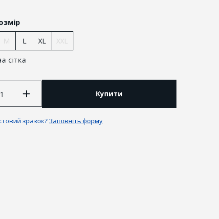
озмір
M
L
XL
XXL
а сітка
Купити
естовий зразок?
Заповніть форму
антії та повернення