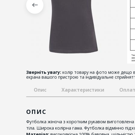
Зверніть увагу:
колір товару на фото може дещо в
екрана вашого пристрою та індивідуальне сприйнят
Опис
Характеристики
Оплат
ОПИС
Футболка жіноча з коротким рукавом виготовлена 
тіла. Широка колірна гама. Футболка відмінно під
Матеріал:
високоякісна 100% бавовна, щільністю 1