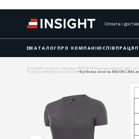
Оплата і достав
КАТАЛОГ
ПРО КОМПАНІЮ
СПІВПРАЦЯ
П
Оптовий інтернет-магазин INSIGHT
Корпоративний одяг та 
Футболки
Футболки ARDON
Футболка жіноча ARDON LIMA а