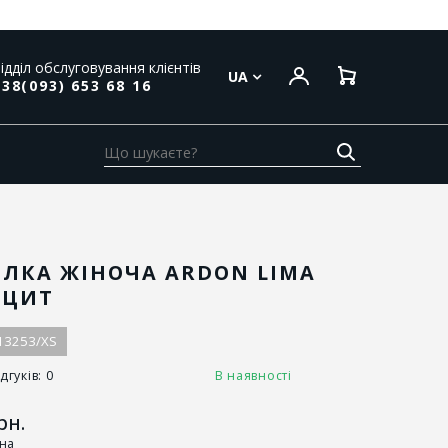
ідділ обслуговування клієнтів
UA
38(093) 653 68 16
ЛКА ЖІНОЧА ARDON LIMA
АЦИТ
13253/ХS
дгуків: 0
В наявності
рн.
іна