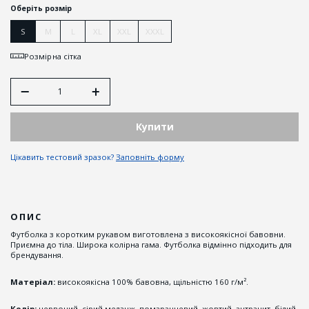
Оберіть розмір
S
M
L
XL
XXL
XXXL
Розмірна сітка
Купити
Цікавить тестовий зразок?
Заповніть форму
ОПИС
Футболка з коротким рукавом виготовлена з високоякісної бавовни.
Приємна до тіла. Широка колірна гама. Футболка відмінно підходить для
брендування.
Матеріал:
високоякісна 100% бавовна, щільністю 160 г/м².
Колір:
червоний, сірий меланж, помаранчевий, жовтий, антрацит, білий,